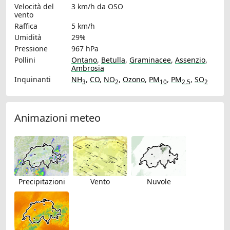
Velocità del
3 km/h
da OSO
vento
Raffica
5 km/h
Umidità
29%
Pressione
967 hPa
Pollini
Ontano
,
Betulla
,
Graminacee
,
Assenzio
,
Ambrosia
Inquinanti
NH
,
CO
,
NO
,
Ozono
,
PM
,
PM
,
SO
3
2
10
2.5
2
Animazioni meteo
Precipitazioni
Vento
Nuvole