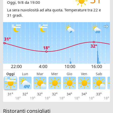
Oggi, 9/8 da 19:00
La sera nuvolosità ad alta quota. Temperature tra 22 e
31 gradi.
Oggi
Lun
Mar
Mer
Gio
Ven
Sab
D
31°
32°
32°
32°
34°
34°
33°
3
18°
19°
18°
18°
18°
18°
18°
Ristoranti consigliati