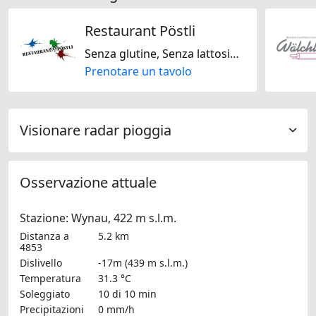
Restaurant Pöstli
Senza glutine, Senza lattosio, Italiana, Mediterranea
Prenotare un tavolo
Visionare radar pioggia
Osservazione attuale
Stazione: Wynau, 422 m s.l.m.
Distanza a
5.2 km
4853
Dislivello
-17m (439 m s.l.m.)
Temperatura
31.3 °C
Soleggiato
10 di 10 min
Precipitazioni
0 mm/h