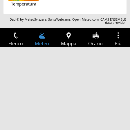
Temperatura
Dati © by
MeteoSvizzera
,
SwissWebcams
,
Open-Meteo.com
,
CAMS ENSEMBLE
data provider
Elenco
Meteo
Mappa
Orario
Più
Accesso
Servizi
Tabella partenze
Tempo libero
Guida TV
Cinema