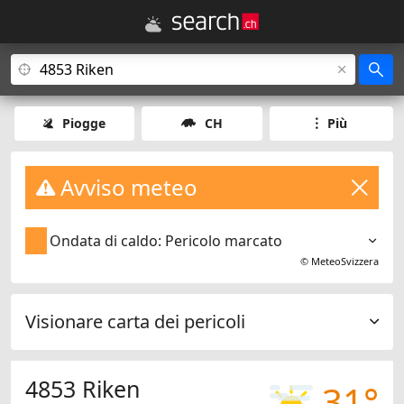
Piogge
CH
Più
Avviso meteo
Ondata di caldo: Pericolo marcato
©
MeteoSvizzera
Visionare carta dei pericoli
4853 Riken
31°