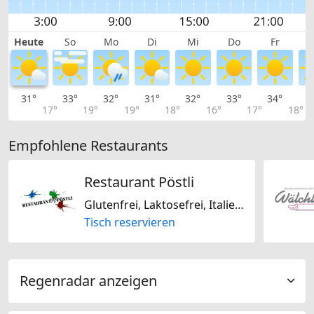
Heute
So
Mo
Di
Mi
Do
Fr
31°
33°
32°
31°
32°
33°
34°
3
17°
19°
19°
18°
16°
17°
18°
Empfohlene Restaurants
Restaurant Pöstli
Glutenfrei, Laktosefrei, Italienisch, Mediterran
Tisch reservieren
Regenradar anzeigen