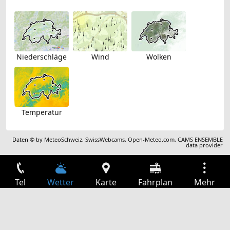
Niederschläge
Wind
Wolken
Temperatur
Daten © by
MeteoSchweiz
,
SwissWebcams
,
Open-Meteo.com
,
CAMS ENSEMBLE
data provider
Tel
Wetter
Karte
Fahrplan
Mehr
Anmelden