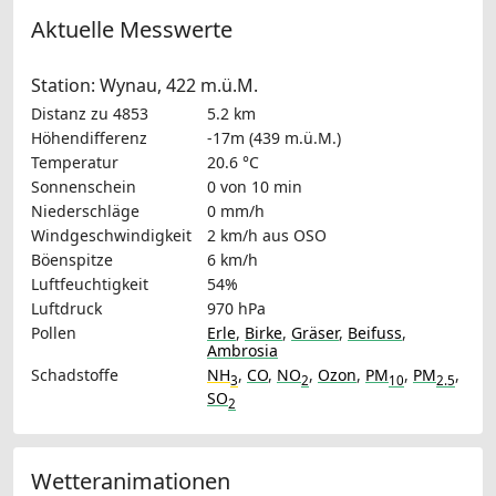
Aktuelle Messwerte
Station: Wynau, 422 m.ü.M.
Distanz zu 4853
5.2 km
Höhendifferenz
-17m (439 m.ü.M.)
Temperatur
20.6 °C
Sonnenschein
0 von 10 min
Niederschläge
0 mm/h
Windgeschwindigkeit
2 km/h
aus OSO
Böenspitze
6 km/h
Luftfeuchtigkeit
54%
Luftdruck
970 hPa
Pollen
Erle
,
Birke
,
Gräser
,
Beifuss
,
Ambrosia
Schadstoffe
NH
,
CO
,
NO
,
Ozon
,
PM
,
PM
,
3
2
10
2.5
SO
2
Wetteranimationen