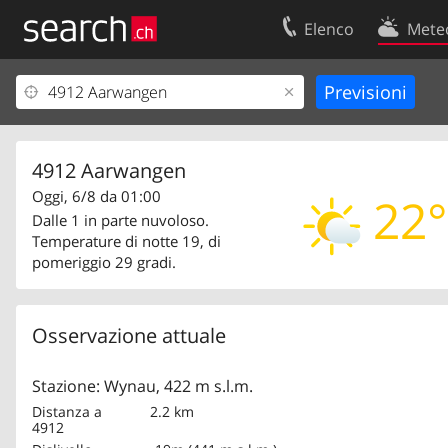
Elenco
Mete
Il vostro profolio
Contatti
Area clienti
Condizioni d’u
Informazioni Legali
Protezione dei
4912 Aarwangen
Oggi, 6/8 da 01:00
22°
Dalle 1 in parte nuvoloso.
Temperature di notte 19, di
pomeriggio 29 gradi.
Osservazione attuale
Stazione: Wynau, 422 m s.l.m.
Distanza a
2.2 km
4912