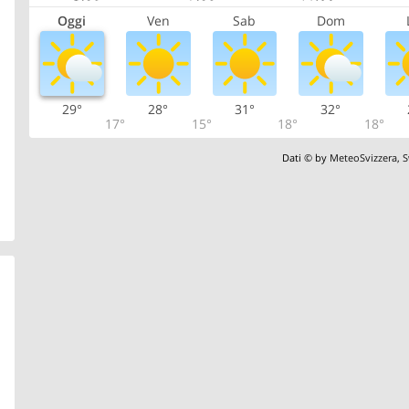
Oggi
Ven
Sab
Dom
29°
28°
31°
32°
17°
15°
18°
18°
Dati © by
MeteoSvizzera
,
S