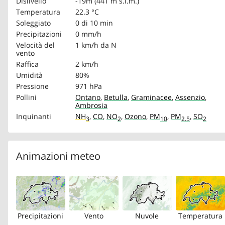
Dislivello
-19m (441 m s.l.m.)
Temperatura
22.3 °C
Soleggiato
0 di 10 min
Precipitazioni
0 mm/h
Velocità del
1 km/h
da N
vento
Raffica
2 km/h
Umidità
80%
Pressione
971 hPa
Pollini
Ontano
,
Betulla
,
Graminacee
,
Assenzio
,
Ambrosia
Inquinanti
NH
,
CO
,
NO
,
Ozono
,
PM
,
PM
,
SO
3
2
10
2.5
2
Animazioni meteo
Precipitazioni
Vento
Nuvole
Temperatura