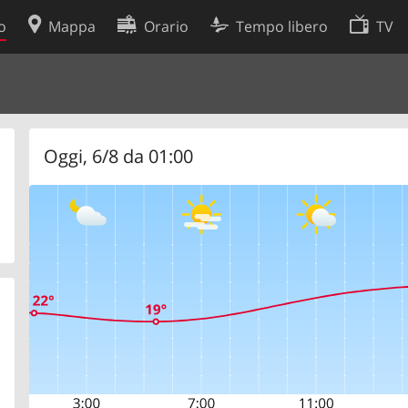
o
Mappa
Orario
Tempo libero
TV
Politica sui cookie
so
Preferenze cookie
 dati
Sviluppatori
Oggi, 6/8 da 01:00