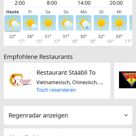
Heute
Fr
Sa
So
Mo
Di
Mi
22°
28°
31°
31°
30°
32°
33°
3
17°
15°
17°
18°
18°
16°
17°
Empfohlene Restaurants
Restaurant Stääbli To
Vietnamesisch, Chinesisch, Thailändisch
Tisch reservieren
Regenradar anzeigen