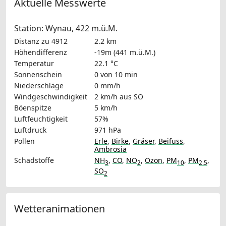
Aktuelle Messwerte
Station: Wynau, 422 m.ü.M.
Distanz zu 4912
2.2 km
Höhendifferenz
-19m (441 m.ü.M.)
Temperatur
22.1 °C
Sonnenschein
0 von 10 min
Niederschläge
0 mm/h
Windgeschwindigkeit
2 km/h
aus SO
Böenspitze
5 km/h
Luftfeuchtigkeit
57%
Luftdruck
971 hPa
Pollen
Erle
,
Birke
,
Gräser
,
Beifuss
,
Ambrosia
Schadstoffe
NH
,
CO
,
NO
,
Ozon
,
PM
,
PM
,
3
2
10
2.5
SO
2
Wetteranimationen