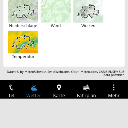
Niederschläge
Wind
Wolken
Temperatur
Daten © by
MeteoSchweiz
,
SwissWebcams
,
Open-Meteo.com
,
CAMS ENSEMBLE
data provider
Tel
Wetter
Karte
Fahrplan
Mehr
Anmelden
Dienste