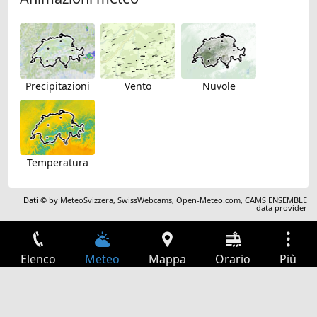
Precipitazioni
Vento
Nuvole
Temperatura
Dati © by
MeteoSvizzera
,
SwissWebcams
,
Open-Meteo.com
,
CAMS ENSEMBLE
data provider
Elenco
Meteo
Mappa
Orario
Più
Accesso