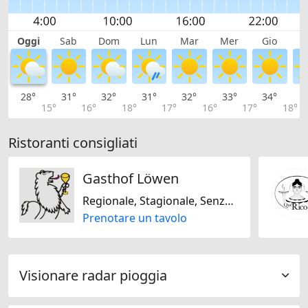
Oggi
Sab
Dom
Lun
Mar
Mer
Gio
V
28°
31°
32°
31°
32°
33°
34°
3
15°
16°
18°
17°
16°
17°
18°
Ristoranti consigliati
Gasthof Löwen
Regionale, Stagionale, Senza glutine, Svizzera
Prenotare un tavolo
Visionare radar pioggia