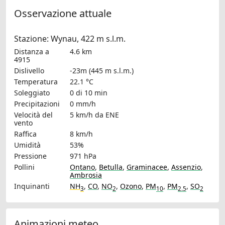
Osservazione attuale
Stazione: Wynau, 422 m s.l.m.
Distanza a
4.6 km
4915
Dislivello
-23m (445 m s.l.m.)
Temperatura
22.1 °C
Soleggiato
0 di 10 min
Precipitazioni
0 mm/h
Velocità del
5 km/h
da ENE
vento
Raffica
8 km/h
Umidità
53%
Pressione
971 hPa
Pollini
Ontano
,
Betulla
,
Graminacee
,
Assenzio
,
Ambrosia
Inquinanti
NH
,
CO
,
NO
,
Ozono
,
PM
,
PM
,
SO
3
2
10
2.5
2
Animazioni meteo