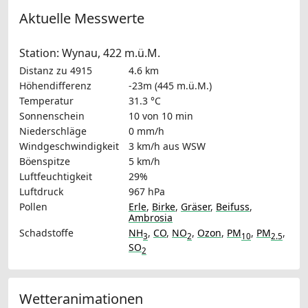
Aktuelle Messwerte
Station: Wynau, 422 m.ü.M.
Distanz zu 4915
4.6 km
Höhendifferenz
-23m (445 m.ü.M.)
Temperatur
31.3 °C
Sonnenschein
10 von 10 min
Niederschläge
0 mm/h
Windgeschwindigkeit
3 km/h
aus WSW
Böenspitze
5 km/h
Luftfeuchtigkeit
29%
Luftdruck
967 hPa
Pollen
Erle
,
Birke
,
Gräser
,
Beifuss
,
Ambrosia
Schadstoffe
NH
,
CO
,
NO
,
Ozon
,
PM
,
PM
,
3
2
10
2.5
SO
2
Wetteranimationen