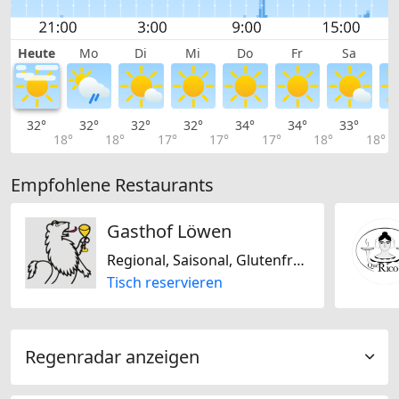
Heute
Mo
Di
Mi
Do
Fr
Sa
32°
32°
32°
32°
34°
34°
33°
3
18°
18°
17°
17°
17°
18°
18°
Empfohlene Restaurants
Gasthof Löwen
Regional, Saisonal, Glutenfrei, Schweizerisch
Tisch reservieren
Regenradar anzeigen