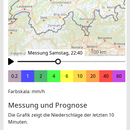
100 km
Messung Samstag, 22:40
©
search.ch
,
swisstopo
,
OpenStreetMap
,
others
0.2
1
2
4
6
10
20
40
60
Farbskala: mm/h
Messung und Prognose
Die Grafik zeigt die Niederschläge der letzten 10
Minuten.