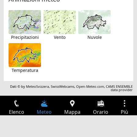
Precipitazioni
Vento
Nuvole
Temperatura
Dati © by
MeteoSvizzera
,
SwissWebcams
,
Open-Meteo.com
,
CAMS ENSEMBLE
data provider
Elenco
Meteo
Mappa
Orario
Più
Accesso