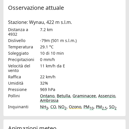
Osservazione attuale
Stazione: Wynau, 422 m s.l.m.
Distanza a
7.2 km
4932
Dislivello
-79m (501 m s.l.m.)
Temperatura
29.1 °C
Soleggiato
10 di 10 min
Precipitazioni
0 mm/h
Velocità del
11 km/h
da E
vento
Raffica
22 km/h
Umidità
32%
Pressione
969 hPa
Pollini
Ontano
,
Betulla
,
Graminacee
,
Assenzio
,
Ambrosia
Inquinanti
NH
,
CO
,
NO
,
Ozono
,
PM
,
PM
,
SO
3
2
10
2.5
2
Animazioni meteo