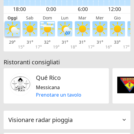
Oggi
Sab
Dom
Lun
Mar
Mer
Gio
V
29°
31°
32°
31°
31°
31°
33°
3
15°
17°
19°
18°
17°
16°
17°
Ristoranti consigliati
Qué Rico
Messicana
Prenotare un tavolo
Visionare radar pioggia