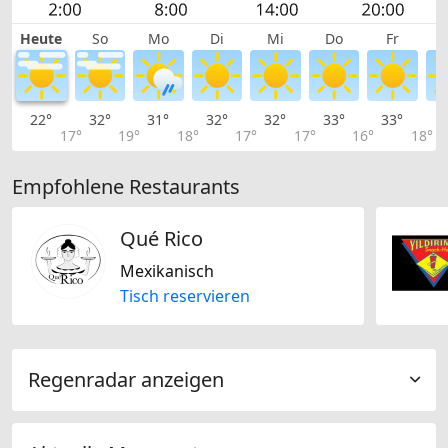
Heute
So
Mo
Di
Mi
Do
Fr
22°
32°
31°
32°
32°
33°
33°
3
17°
19°
18°
17°
17°
16°
18°
Empfohlene Restaurants
Qué Rico
Mexikanisch
Tisch reservieren
Regenradar anzeigen