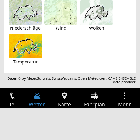
Niederschläge
Wind
Wolken
Temperatur
Daten © by
MeteoSchweiz
,
SwissWebcams
,
Open-Meteo.com
,
CAMS ENSEMBLE
data provider
Tel
Wetter
Karte
Fahrplan
Mehr
Anmelden
Dienste