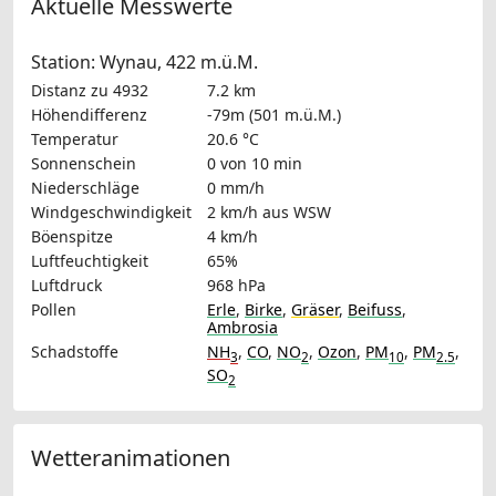
Aktuelle Messwerte
Station: Wynau, 422 m.ü.M.
Distanz zu 4932
7.2 km
Höhendifferenz
-79m (501 m.ü.M.)
Temperatur
20.6 °C
Sonnenschein
0 von 10 min
Niederschläge
0 mm/h
Windgeschwindigkeit
2 km/h
aus WSW
Böenspitze
4 km/h
Luftfeuchtigkeit
65%
Luftdruck
968 hPa
Pollen
Erle
,
Birke
,
Gräser
,
Beifuss
,
Ambrosia
Schadstoffe
NH
,
CO
,
NO
,
Ozon
,
PM
,
PM
,
3
2
10
2.5
SO
2
Wetteranimationen