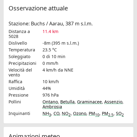
Osservazione attuale
Stazione: Buchs / Aarau, 387 m s.l.m.
Distanza a
11.4 km
5028
Dislivello
-8m (395 m s.l.m.)
Temperatura
23.5 °C
Soleggiato
0 di 10 min
Precipitazioni
0 mm/h
Velocità del
4 km/h
da NNE
vento
Raffica
10 km/h
Umidità
44%
Pressione
976 hPa
Pollini
Ontano
,
Betulla
,
Graminacee
,
Assenzio
,
Ambrosia
Inquinanti
NH
,
CO
,
NO
,
Ozono
,
PM
,
PM
,
SO
3
2
10
2.5
2
Animazioni meteo