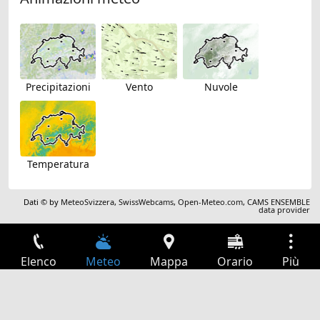
Precipitazioni
Vento
Nuvole
Temperatura
Dati © by
MeteoSvizzera
,
SwissWebcams
,
Open-Meteo.com
,
CAMS ENSEMBLE
data provider
Elenco
Meteo
Mappa
Orario
Più
Accesso