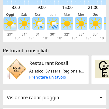
Oggi
Sab
Dom
Lun
Mar
Mer
Gio
V
29°
31°
31°
30°
32°
33°
35°
3
16°
17°
18°
18°
18°
19°
19°
Ristoranti consigliati
Restaurant Rössli
Asiatico, Svizzera, Regionale, Stagionale, Olandese
Prenotare un tavolo
Visionare radar pioggia