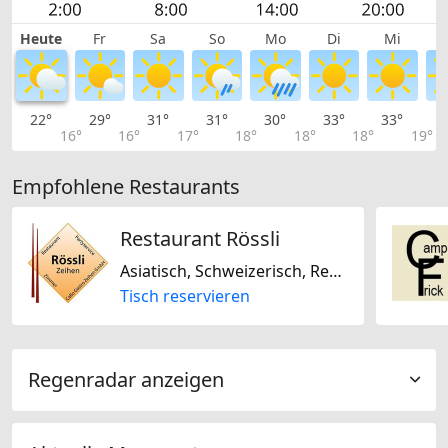
Heute
Fr
Sa
So
Mo
Di
Mi
22°
29°
31°
31°
30°
33°
33°
3
16°
16°
17°
18°
18°
18°
19°
Empfohlene Restaurants
Restaurant Rössli
Asiatisch, Schweizerisch, Regional, Saisonal, Niederländisch / Holländisch
Tisch reservieren
Regenradar anzeigen