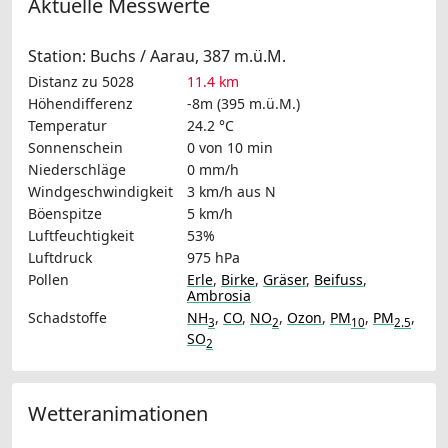
Aktuelle Messwerte
Station: Buchs / Aarau, 387 m.ü.M.
Distanz zu 5028
11.4 km
Höhendifferenz
-8m (395 m.ü.M.)
Temperatur
24.2 °C
Sonnenschein
0 von 10 min
Niederschläge
0 mm/h
Windgeschwindigkeit
3 km/h
aus N
Böenspitze
5 km/h
Luftfeuchtigkeit
53%
Luftdruck
975 hPa
Pollen
Erle
,
Birke
,
Gräser
,
Beifuss
,
Ambrosia
Schadstoffe
NH
,
CO
,
NO
,
Ozon
,
PM
,
PM
,
3
2
10
2.5
SO
2
Wetteranimationen