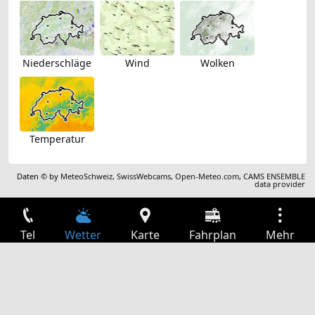
Niederschläge
Wind
Wolken
Temperatur
Daten © by
MeteoSchweiz
,
SwissWebcams
,
Open-Meteo.com
,
CAMS ENSEMBLE
data provider
Tel
Wetter
Karte
Fahrplan
Mehr
Anmelden
Dienste