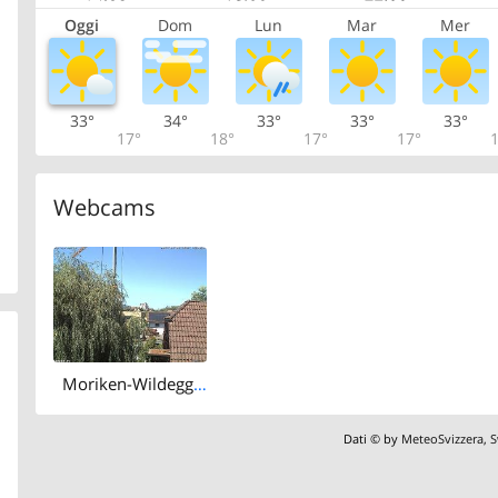
Oggi
Dom
Lun
Mar
Mer
33°
34°
33°
33°
33°
17°
18°
17°
17°
1
Webcams
Moriken-Wildegg › West: Schloss Wildegg - Museum Aargau
Dati © by
MeteoSvizzera
,
S