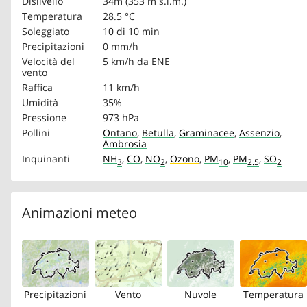
Dislivello
34m (353 m s.l.m.)
Temperatura
28.5 °C
Soleggiato
10 di 10 min
Precipitazioni
0 mm/h
Velocità del
5 km/h
da ENE
vento
Raffica
11 km/h
Umidità
35%
Pressione
973 hPa
Pollini
Ontano
,
Betulla
,
Graminacee
,
Assenzio
,
Ambrosia
Inquinanti
NH
,
CO
,
NO
,
Ozono
,
PM
,
PM
,
SO
3
2
10
2.5
2
Animazioni meteo
Precipitazioni
Vento
Nuvole
Temperatura