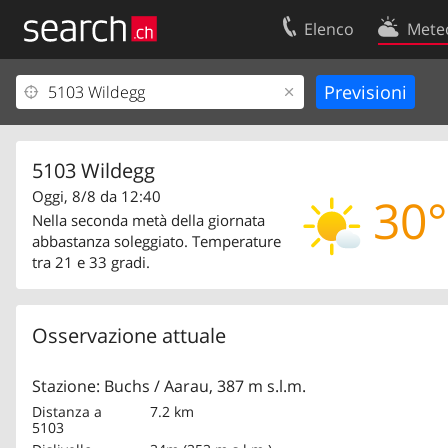
Elenco
Mete
Il vostro profolio
Contatti
Area clienti
Condizioni d’u
Informazioni Legali
Protezione dei
5103 Wildegg
Oggi, 8/8 da 12:40
30°
Nella seconda metà della giornata
abbastanza soleggiato. Temperature
tra 21 e 33 gradi.
Osservazione attuale
Stazione: Buchs / Aarau, 387 m s.l.m.
Distanza a
7.2 km
5103