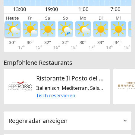
Heute
Fr
Sa
So
Mo
Di
Mi
30°
30°
32°
32°
30°
33°
34°
3
17°
15°
16°
18°
17°
18°
18°
Empfohlene Restaurants
Ristorante Il Posto del PepeRosso
Italienisch, Mediterran, Saisonal, Glutenfrei, Laktosefrei
Tisch reservieren
Regenradar anzeigen