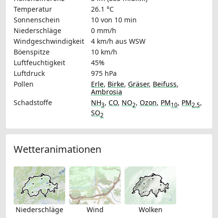
Temperatur
26.1 °C
Sonnenschein
10 von 10 min
Niederschläge
0 mm/h
Windgeschwindigkeit
4 km/h
aus WSW
Böenspitze
10 km/h
Luftfeuchtigkeit
45%
Luftdruck
975 hPa
Pollen
Erle
,
Birke
,
Gräser
,
Beifuss
,
Ambrosia
Schadstoffe
NH
,
CO
,
NO
,
Ozon
,
PM
,
PM
,
3
2
10
2.5
SO
2
Wetteranimationen
Niederschläge
Wind
Wolken