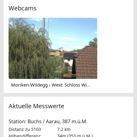
Webcams
Moriken-Wildegg › West: Schloss Wildegg - Museum Aargau
Aktuelle Messwerte
Station: Buchs / Aarau, 387 m.ü.M.
Distanz zu 5103
7.2 km
Höhendifferenz
34m (353 m.ü.M.)