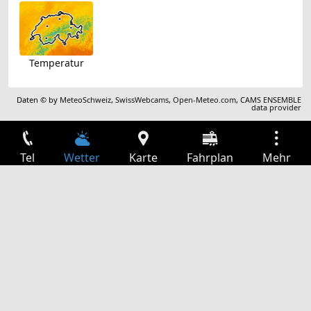
Temperatur
Daten © by
MeteoSchweiz
,
SwissWebcams
,
Open-Meteo.com
,
CAMS ENSEMBLE
data provider
Tel
Wetter
Karte
Fahrplan
Mehr
Anmelden
Dienste
Abfahrtstabelle
Freizeit