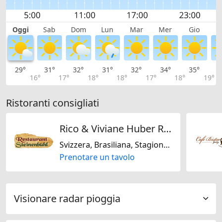
Oggi
Sab
Dom
Lun
Mar
Mer
Gio
V
29°
31°
32°
31°
32°
34°
35°
3
16°
17°
18°
18°
17°
18°
19°
Ristoranti consigliati
Rico & Viviane Huber Restaurant Steinenbühl
Svizzera, Brasiliana, Stagionale, Regionale, Senza lattosio, Senza glutine, Europeo
Prenotare un tavolo
Visionare radar pioggia