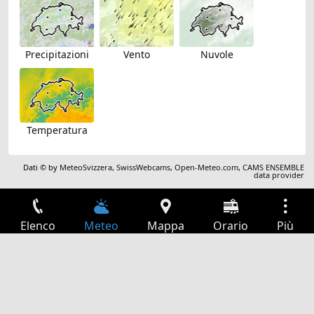
Precipitazioni
Vento
Nuvole
Temperatura
Dati © by
MeteoSvizzera
,
SwissWebcams
,
Open-Meteo.com
,
CAMS ENSEMBLE
data provider
Elenco
Meteo
Mappa
Orario
Più
Accesso
Servizi