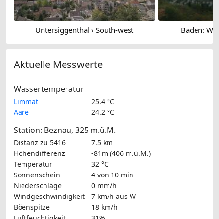
Untersiggenthal › South-west
Baden: Wa
Aktuelle Messwerte
Wassertemperatur
Limmat
25.4 °C
Aare
24.2 °C
Station: Beznau, 325 m.ü.M.
Distanz zu 5416
7.5 km
Höhendifferenz
-81m (406 m.ü.M.)
Temperatur
32 °C
Sonnenschein
4 von 10 min
Niederschläge
0 mm/h
Windgeschwindigkeit
7 km/h
aus W
Böenspitze
18 km/h
Luftfeuchtigkeit
31%