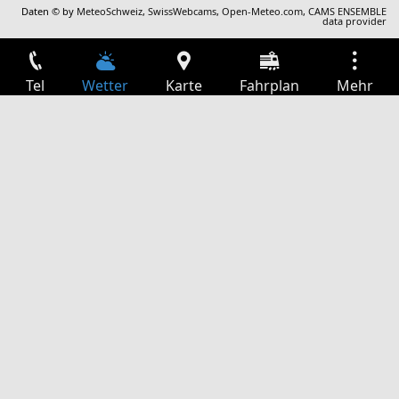
Daten © by
MeteoSchweiz
,
SwissWebcams
,
Open-Meteo.com
,
CAMS ENSEMBLE
data provider
Tel
Wetter
Karte
Fahrplan
Mehr
Anmelden
Dienste
Abfahrtstabelle
Freizeit
TV-Programm
Kinoprogramm
Websuche