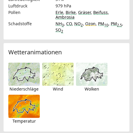
Luftdruck
979 hPa
Pollen
Erle
,
Birke
,
Gräser
,
Beifuss
,
Ambrosia
Schadstoffe
NH
,
CO
,
NO
,
Ozon
,
PM
,
PM
,
3
2
10
2.5
SO
2
Wetteranimationen
Niederschläge
Wind
Wolken
Temperatur