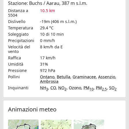
Stazione: Buchs / Aarau, 387 m s.l.m.
Distanza a
10.5 km
5504
Dislivello
-19m (406 m s.l.m.)
Temperatura
29.4 °C
Soleggiato
10 di 10 min
Precipitazioni
0 mm/h
Velocità del
8 km/h
da E
vento
Raffica
17 km/h
Umidità
31%
Pressione
972 hPa
Pollini
Ontano
,
Betulla
,
Graminacee
,
Assenzio
,
Ambrosia
Inquinanti
NH
,
CO
,
NO
,
Ozono
,
PM
,
PM
,
SO
3
2
10
2.5
2
Animazioni meteo