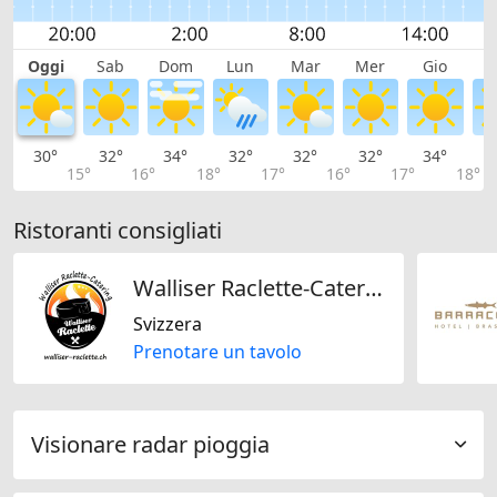
Oggi
Sab
Dom
Lun
Mar
Mer
Gio
V
30°
32°
34°
32°
32°
32°
34°
3
15°
16°
18°
17°
16°
17°
18°
Ristoranti consigliati
Walliser Raclette-Catering
Svizzera
Prenotare un tavolo
Visionare radar pioggia