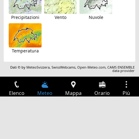
Precipitazioni
Vento
Nuvole
Temperatura
Dati © by
MeteoSvizzera
,
SwissWebcams
,
Open-Meteo.com
,
CAMS ENSEMBLE
data provider
Elenco
Meteo
Mappa
Orario
Più
Accesso
Servizi
Tabella partenze