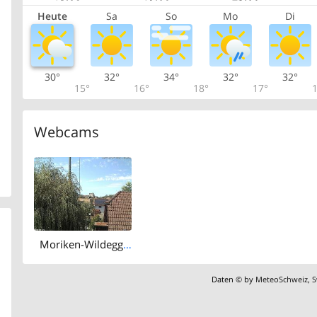
Heute
Sa
So
Mo
Di
30°
32°
34°
32°
32°
15°
16°
18°
17°
1
Webcams
Moriken-Wildegg › West: Schloss Wildegg - Museum Aargau
Daten © by
MeteoSchweiz
,
S