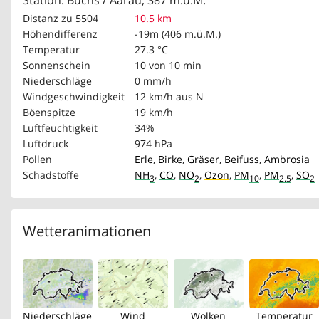
Station: Buchs / Aarau, 387 m.ü.M.
Distanz zu 5504
10.5 km
Höhendifferenz
-19m (406 m.ü.M.)
Temperatur
27.3 °C
Sonnenschein
10 von 10 min
Niederschläge
0 mm/h
Windgeschwindigkeit
12 km/h
aus N
Böenspitze
19 km/h
Luftfeuchtigkeit
34%
Luftdruck
974 hPa
Pollen
Erle
,
Birke
,
Gräser
,
Beifuss
,
Ambrosia
Schadstoffe
NH
,
CO
,
NO
,
Ozon
,
PM
,
PM
,
SO
3
2
10
2.5
2
Wetteranimationen
Niederschläge
Wind
Wolken
Temperatur