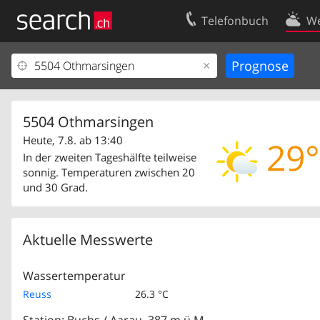
Telefonbuch
We
Ihr Eintrag
Kontakt
Kundencenter Geschäftskunden
Nutzungsbed
Impressum
Datenschutze
5504 Othmarsingen
Heute, 7.8. ab 13:40
29°
In der zweiten Tageshälfte teilweise
sonnig. Temperaturen zwischen 20
und 30 Grad.
Aktuelle Messwerte
Wassertemperatur
Reuss
26.3 °C