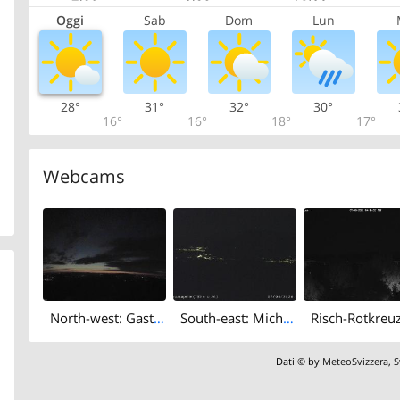
Oggi
Sab
Dom
Lun
28°
31°
32°
30°
16°
16°
18°
17°
Webcams
North-west: Gasthaus Michaelskreuz
South-east: Michelskreuz
Dati © by
MeteoSvizzera
,
S