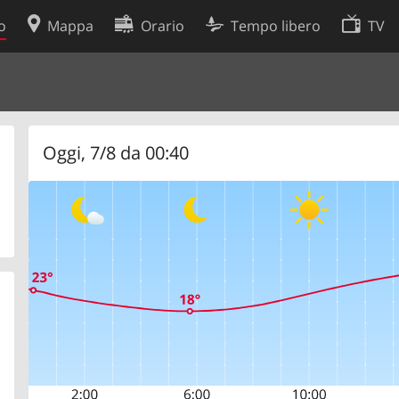
o
Mappa
Orario
Tempo libero
TV
Politica sui cookie
so
Preferenze cookie
 dati
Sviluppatori
Oggi, 7/8 da 00:40