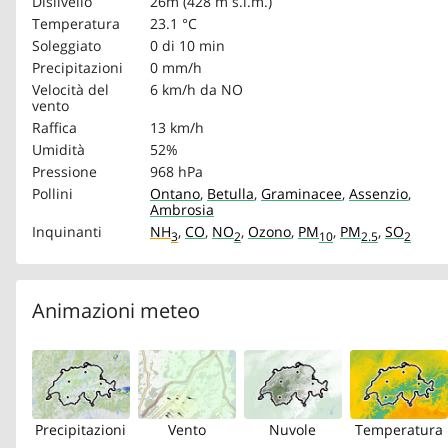
Dislivello
26m (428 m s.l.m.)
Temperatura
23.1 °C
Soleggiato
0 di 10 min
Precipitazioni
0 mm/h
Velocità del
6 km/h
da NO
vento
Raffica
13 km/h
Umidità
52%
Pressione
968 hPa
Pollini
Ontano
,
Betulla
,
Graminacee
,
Assenzio
,
Ambrosia
Inquinanti
NH
,
CO
,
NO
,
Ozono
,
PM
,
PM
,
SO
3
2
10
2.5
2
Animazioni meteo
Precipitazioni
Vento
Nuvole
Temperatura