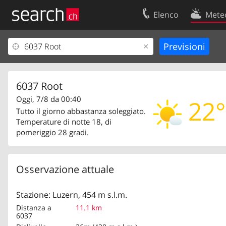
Elenco
Mete
Il vostro profolio
Contatti
Area clienti
Condizioni d’u
Informazioni Legali
Protezione dei
6037 Root
Oggi, 7/8 da 00:40
22°
Tutto il giorno abbastanza soleggiato.
Temperature di notte 18, di
pomeriggio 28 gradi.
Osservazione attuale
Stazione: Luzern, 454 m s.l.m.
Distanza a
11.1 km
6037