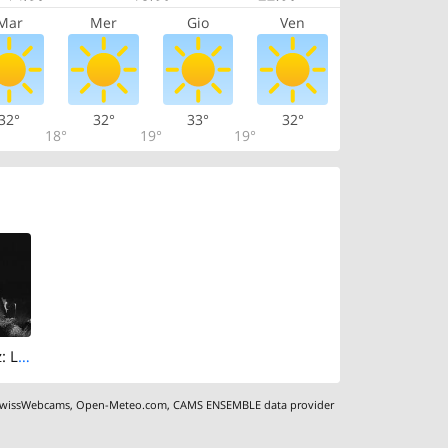
Mar
Mer
Gio
Ven
32°
32°
33°
32°
18°
19°
19°
Risch-Rotkreuz: Live Webcam Rotkreuz Richtung Süd-Ost
wissWebcams
,
Open-Meteo.com
,
CAMS ENSEMBLE data provider