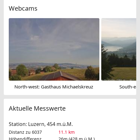
Webcams
North-west: Gasthaus Michaelskreuz
South-eas
Aktuelle Messwerte
Station: Luzern, 454 m.ü.M.
Distanz zu 6037
11.1 km
Höhendifferenz
26m (428 m.ü.M.)