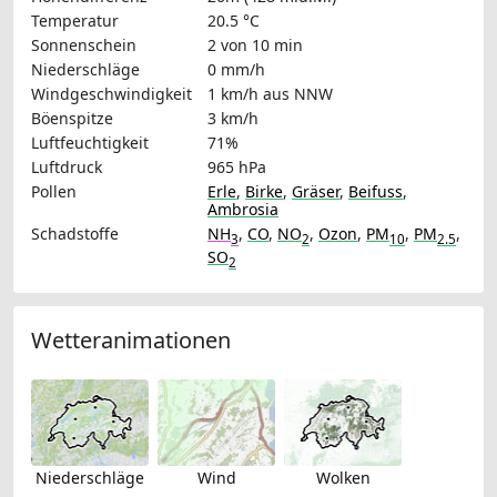
Temperatur
20.5 °C
Sonnenschein
2 von 10 min
Niederschläge
0 mm/h
Windgeschwindigkeit
1 km/h
aus NNW
Böenspitze
3 km/h
Luftfeuchtigkeit
71%
Luftdruck
965 hPa
Pollen
Erle
,
Birke
,
Gräser
,
Beifuss
,
Ambrosia
Schadstoffe
NH
,
CO
,
NO
,
Ozon
,
PM
,
PM
,
3
2
10
2.5
SO
2
Wetteranimationen
Niederschläge
Wind
Wolken