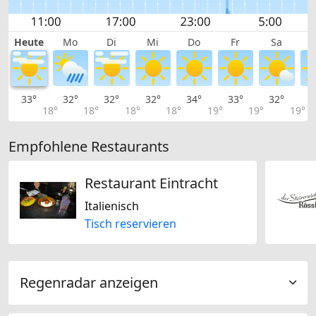
Heute
Mo
Di
Mi
Do
Fr
Sa
33°
32°
32°
32°
34°
33°
32°
3
18°
18°
18°
18°
19°
19°
19°
Empfohlene Restaurants
Restaurant Eintracht
Italienisch
Tisch reservieren
Regenradar anzeigen