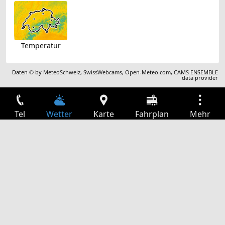
Temperatur
Daten © by
MeteoSchweiz
,
SwissWebcams
,
Open-Meteo.com
,
CAMS ENSEMBLE
data provider
Tel
Wetter
Karte
Fahrplan
Mehr
Anmelden
Dienste
Abfahrtstabelle
Freizeit