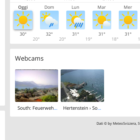
Oggi
Dom
Lun
Mar
Mer
30°
32°
31°
31°
31°
20°
20°
19°
18°
1
Webcams
South: Feuerwehr Meggen - Verwaltung St. Charles Hall - Lake Lucerne
Hertenstein › South: Hertensteinstrasse 156 - Lake Lucerne
Dati © by
MeteoSvizzera
,
S