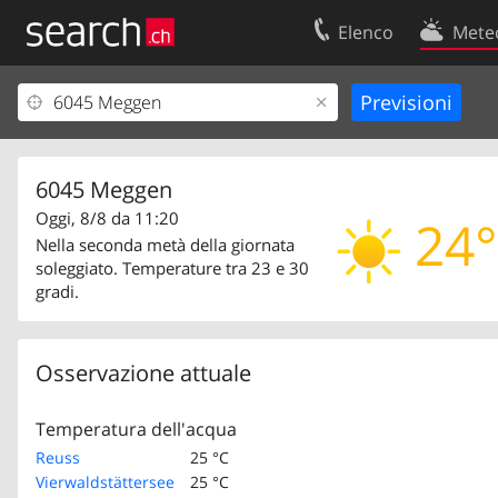
Elenco
Mete
Il vostro profolio
Contatti
Area clienti
Condizioni d’u
Informazioni Legali
Protezione dei
6045 Meggen
Oggi, 8/8 da 11:20
24°
Nella seconda metà della giornata
soleggiato. Temperature tra 23 e 30
gradi.
Osservazione attuale
Temperatura dell'acqua
Reuss
25 °C
Vierwaldstättersee
25 °C