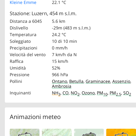
Kleine Emme
22.1 °C
Stazione: Luzern, 454 m s.l.m.
Distanza a 6045
5.6 km
Dislivello
-29m (483 m s.l.m.)
Temperatura
24.2 °C
Soleggiato
10 di 10 min
Precipitazioni
0 mm/h
Velocità del vento
7 km/h
da N
Raffica
15 km/h
Umidità
52%
Pressione
966 hPa
Pollini
Ontano
,
Betulla
,
Graminacee
,
Assenzio
,
Ambrosia
Inquinanti
NH
,
CO
,
NO
,
Ozono
,
PM
,
PM
,
SO
3
2
10
2.5
2
Animazioni meteo