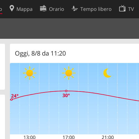
o
Mappa
Orario
Tempo libero
TV
Politica sui cookie
so
Preferenze cookie
 dati
Sviluppatori
Oggi, 8/8 da 11:20