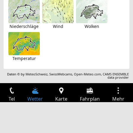
Niederschläge
Wind
Wolken
Temperatur
Daten © by
MeteoSchweiz
,
SwissWebcams
,
Open-Meteo.com
,
CAMS ENSEMBLE
data provider
Tel
Wetter
Karte
Fahrplan
Mehr
Anmelden
Dienste