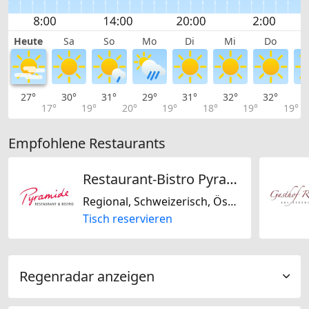
Heute
Sa
So
Mo
Di
Mi
Do
27°
30°
31°
29°
31°
32°
32°
3
17°
19°
20°
19°
18°
19°
19°
Empfohlene Restaurants
Restaurant-Bistro Pyramide
Regional, Schweizerisch, Österreichisch, Asiatisch, Italienisch
Tisch reservieren
Regenradar anzeigen