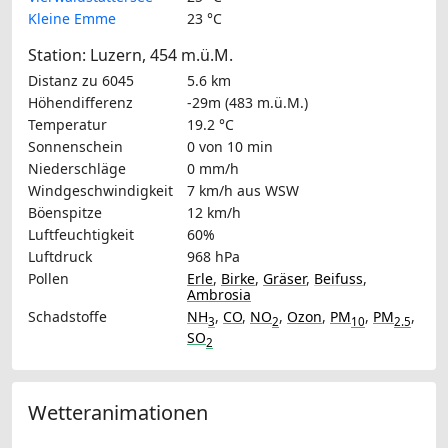
Kleine Emme
23 °C
Station: Luzern, 454 m.ü.M.
Distanz zu 6045
5.6 km
Höhendifferenz
-29m (483 m.ü.M.)
Temperatur
19.2 °C
Sonnenschein
0 von 10 min
Niederschläge
0 mm/h
Windgeschwindigkeit
7 km/h
aus WSW
Böenspitze
12 km/h
Luftfeuchtigkeit
60%
Luftdruck
968 hPa
Pollen
Erle
,
Birke
,
Gräser
,
Beifuss
,
Ambrosia
Schadstoffe
NH
,
CO
,
NO
,
Ozon
,
PM
,
PM
,
3
2
10
2.5
SO
2
Wetteranimationen