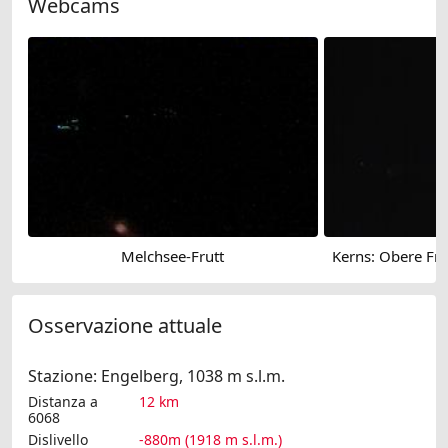
Webcams
Melchsee-Frutt
Osservazione attuale
Stazione: Engelberg, 1038 m s.l.m.
Distanza a
12 km
6068
Dislivello
-880m (1918 m s.l.m.)