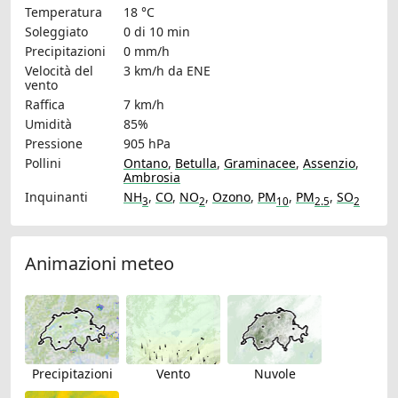
Temperatura
18 °C
Soleggiato
0 di 10 min
Precipitazioni
0 mm/h
Velocità del
3 km/h
da ENE
vento
Raffica
7 km/h
Umidità
85%
Pressione
905 hPa
Pollini
Ontano
,
Betulla
,
Graminacee
,
Assenzio
,
Ambrosia
Inquinanti
NH
,
CO
,
NO
,
Ozono
,
PM
,
PM
,
SO
3
2
10
2.5
2
Animazioni meteo
Precipitazioni
Vento
Nuvole