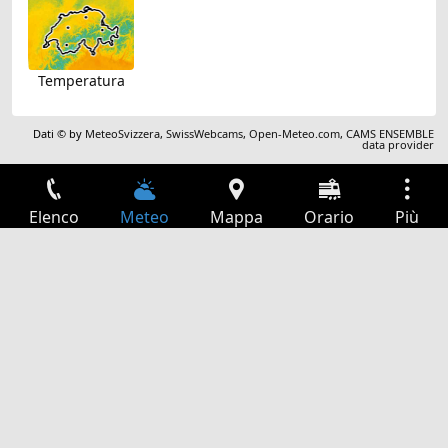
Temperatura
Dati © by
MeteoSvizzera
,
SwissWebcams
,
Open-Meteo.com
,
CAMS ENSEMBLE
data provider
Elenco
Meteo
Mappa
Orario
Più
Accesso
Servizi
Tabella partenze
Tempo libero