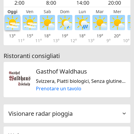
Oggi
Ven
Sab
Dom
Lun
Mar
Mer
G
13°
15°
18°
19°
18°
19°
20°
2
11°
11°
13°
12°
13°
9°
10°
Ristoranti consigliati
Gasthof Waldhaus
Svizzera, Piatti biologici, Senza glutine, Senza lattosio, Senza noci
Prenotare un tavolo
Visionare radar pioggia