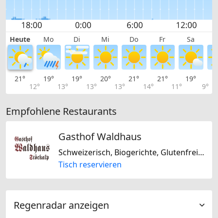
Heute
Mo
Di
Mi
Do
Fr
Sa
21°
19°
19°
20°
21°
21°
19°
1
12°
13°
13°
13°
14°
11°
9°
Empfohlene Restaurants
Gasthof Waldhaus
Schweizerisch, Biogerichte, Glutenfrei, Laktosefrei, Nussfrei
Tisch reservieren
Regenradar anzeigen