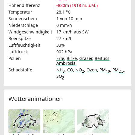
Höhendifferenz
-880m (1918 m.ü.M.)
Temperatur
28.1 °C
Sonnenschein
1 von 10 min
Niederschläge
0 mm/h
Windgeschwindigkeit
17 km/h
aus SW
Böenspitze
27 km/h
Luftfeuchtigkeit
33%
Luftdruck
902 hPa
Pollen
Erle
,
Birke
,
Gräser
,
Beifuss
,
Ambrosia
Schadstoffe
NH
,
CO
,
NO
,
Ozon
,
PM
,
PM
,
3
2
10
2.5
SO
2
Wetteranimationen