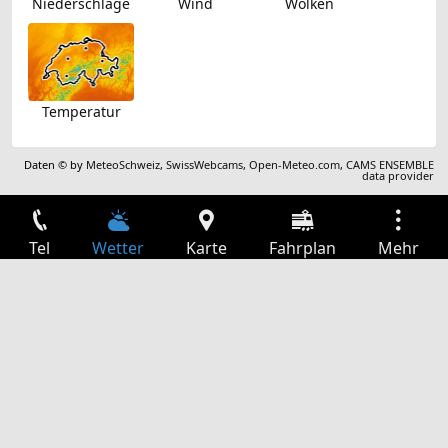
Niederschläge
Wind
Wolken
Temperatur
Daten © by
MeteoSchweiz
,
SwissWebcams
,
Open-Meteo.com
,
CAMS ENSEMBLE
data provider
Tel
Wetter
Karte
Fahrplan
Mehr
Anmelden
Dienste
Abfahrtstabelle
Freizeit