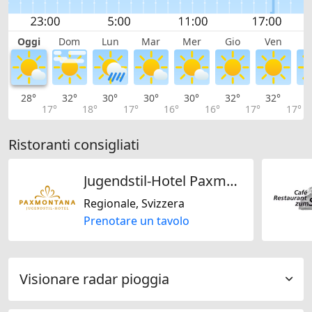
Oggi
Dom
Lun
Mar
Mer
Gio
Ven
S
28°
32°
30°
30°
30°
32°
32°
3
17°
18°
17°
16°
16°
17°
17°
Ristoranti consigliati
Jugendstil-Hotel Paxmontana
Regionale, Svizzera
Prenotare un tavolo
Visionare radar pioggia