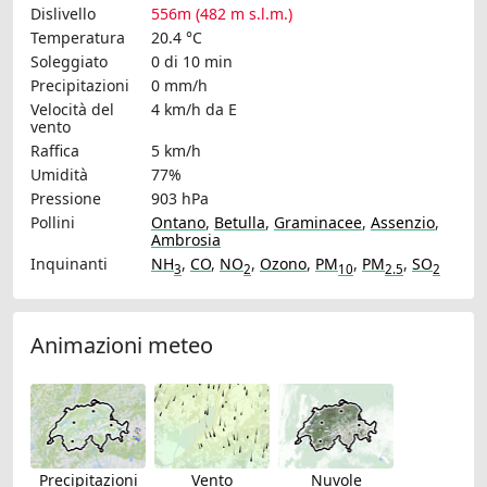
Dislivello
556m (482 m s.l.m.)
Temperatura
20.4 °C
Soleggiato
0 di 10 min
Precipitazioni
0 mm/h
Velocità del
4 km/h
da E
vento
Raffica
5 km/h
Umidità
77%
Pressione
903 hPa
Pollini
Ontano
,
Betulla
,
Graminacee
,
Assenzio
,
Ambrosia
Inquinanti
NH
,
CO
,
NO
,
Ozono
,
PM
,
PM
,
SO
3
2
10
2.5
2
Animazioni meteo
Precipitazioni
Vento
Nuvole