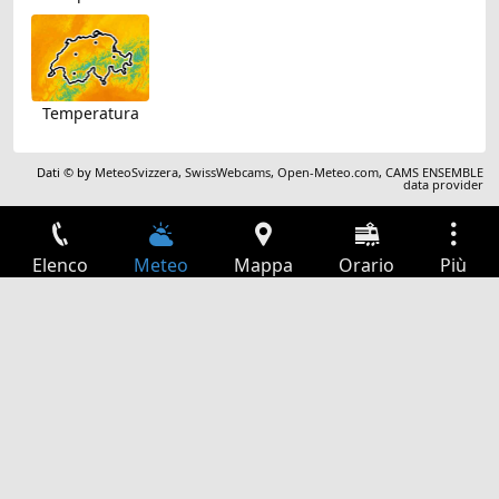
Temperatura
Dati © by
MeteoSvizzera
,
SwissWebcams
,
Open-Meteo.com
,
CAMS ENSEMBLE
data provider
Elenco
Meteo
Mappa
Orario
Più
Accesso
Servizi
Tabella partenze
Tempo libero