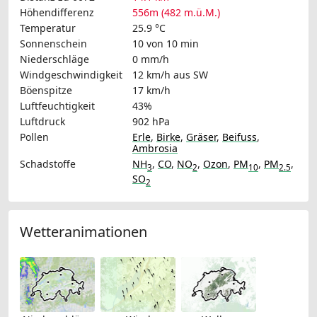
Höhendifferenz
556m (482 m.ü.M.)
Temperatur
25.9 °C
Sonnenschein
10 von 10 min
Niederschläge
0 mm/h
Windgeschwindigkeit
12 km/h
aus SW
Böenspitze
17 km/h
Luftfeuchtigkeit
43%
Luftdruck
902 hPa
Pollen
Erle
,
Birke
,
Gräser
,
Beifuss
,
Ambrosia
Schadstoffe
NH
,
CO
,
NO
,
Ozon
,
PM
,
PM
,
3
2
10
2.5
SO
2
Wetteranimationen