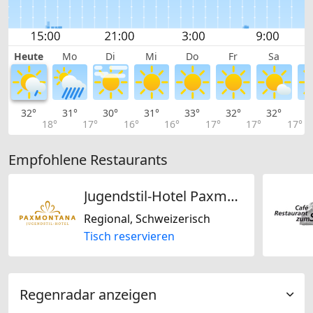
Heute
Mo
Di
Mi
Do
Fr
Sa
32°
31°
30°
31°
33°
32°
32°
2
18°
17°
16°
16°
17°
17°
17°
Empfohlene Restaurants
Jugendstil-Hotel Paxmontana
Regional, Schweizerisch
Tisch reservieren
Regenradar anzeigen