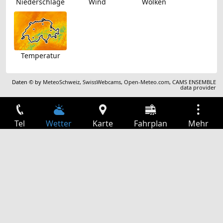
Niederschläge
Wind
Wolken
Temperatur
Daten © by
MeteoSchweiz
,
SwissWebcams
,
Open-Meteo.com
,
CAMS ENSEMBLE
data provider
Tel
Wetter
Karte
Fahrplan
Mehr
Anmelden
Dienste
Abfahrtstabelle
Freizeit