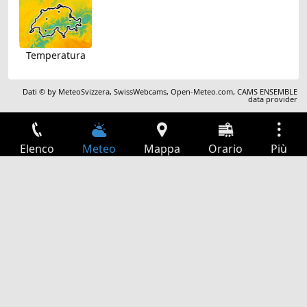
Temperatura
Dati © by
MeteoSvizzera
,
SwissWebcams
,
Open-Meteo.com
,
CAMS ENSEMBLE
data provider
Elenco
Meteo
Mappa
Orario
Più
Accesso
Servizi
Tabella partenze
Tempo libero