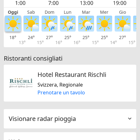
Oggi
Sab
Dom
Lun
Mar
Mer
Gio
V
18°
24°
27°
25°
25°
25°
27°
2
13°
15°
16°
16°
15°
14°
15°
Ristoranti consigliati
Hotel Restaurant Rischli
Svizzera, Regionale
Prenotare un tavolo
Visionare radar pioggia