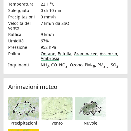
Temperatura
22.1 °C
Soleggiato
0 di 10 min
Precipitazioni
0 mm/h
Velocità del
7 km/h
da SSO
vento
Raffica
9 km/h
Umidità
67%
Pressione
952 hPa
Pollini
Ontano
,
Betulla
,
Graminacee
,
Assenzio
,
Ambrosia
Inquinanti
NH
,
CO
,
NO
,
Ozono
,
PM
,
PM
,
SO
3
2
10
2.5
2
Animazioni meteo
Precipitazioni
Vento
Nuvole