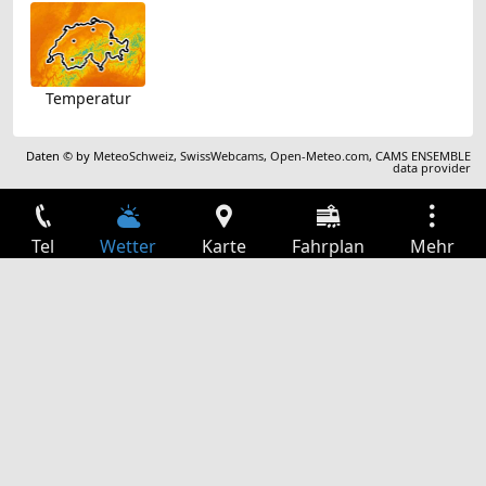
Temperatur
Daten © by
MeteoSchweiz
,
SwissWebcams
,
Open-Meteo.com
,
CAMS ENSEMBLE
data provider
Tel
Wetter
Karte
Fahrplan
Mehr
Anmelden
Dienste
Abfahrtstabelle
Freizeit