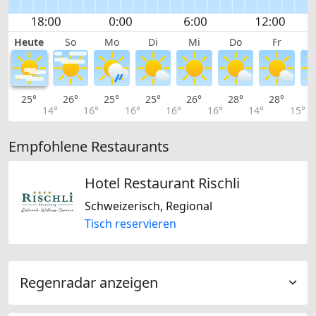
Heute
So
Mo
Di
Mi
Do
Fr
25°
26°
25°
25°
26°
28°
28°
2
14°
16°
16°
16°
16°
14°
15°
Empfohlene Restaurants
Hotel Restaurant Rischli
Schweizerisch, Regional
Tisch reservieren
Regenradar anzeigen