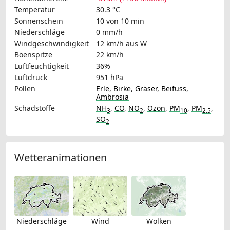
Temperatur
30.3 °C
Sonnenschein
10 von 10 min
Niederschläge
0 mm/h
Windgeschwindigkeit
12 km/h
aus W
Böenspitze
22 km/h
Luftfeuchtigkeit
36%
Luftdruck
951 hPa
Pollen
Erle
,
Birke
,
Gräser
,
Beifuss
,
Ambrosia
Schadstoffe
NH
,
CO
,
NO
,
Ozon
,
PM
,
PM
,
3
2
10
2.5
SO
2
Wetteranimationen
Niederschläge
Wind
Wolken