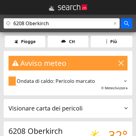
Piogge
CH
Più
Avviso meteo
Ondata di caldo: Pericolo marcato
©
MeteoSvizzera
Visionare carta dei pericoli
6208 Oberkirch
32°