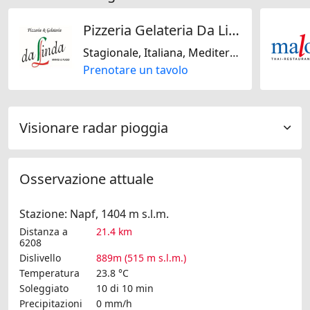
Pizzeria Gelateria Da Linda
Stagionale, Italiana, Mediterranea
Prenotare un tavolo
Visionare radar pioggia
Osservazione attuale
Stazione: Napf, 1404 m s.l.m.
Distanza a
21.4 km
6208
Dislivello
889m (515 m s.l.m.)
Temperatura
23.8 °C
Soleggiato
10 di 10 min
Precipitazioni
0 mm/h