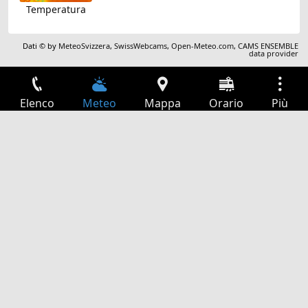
Temperatura
Dati © by
MeteoSvizzera
,
SwissWebcams
,
Open-Meteo.com
,
CAMS ENSEMBLE
data provider
Elenco
Meteo
Mappa
Orario
Più
Accesso
Servizi
Tabella partenze
Tempo libero
Guida TV
Cinema