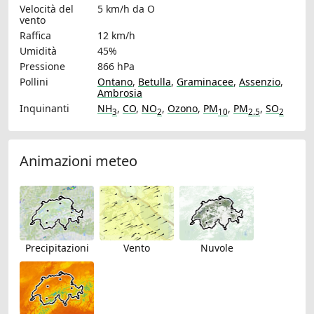
Velocità del
5 km/h
da O
vento
Raffica
12 km/h
Umidità
45%
Pressione
866 hPa
Pollini
Ontano
,
Betulla
,
Graminacee
,
Assenzio
,
Ambrosia
Inquinanti
NH
,
CO
,
NO
,
Ozono
,
PM
,
PM
,
SO
3
2
10
2.5
2
Animazioni meteo
Precipitazioni
Vento
Nuvole