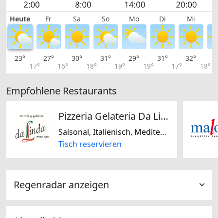
Heute
Fr
Sa
So
Mo
Di
Mi
23°
27°
30°
31°
29°
31°
32°
3
17°
16°
18°
19°
19°
17°
18°
Empfohlene Restaurants
Pizzeria Gelateria Da Linda
Saisonal, Italienisch, Mediterran
Tisch reservieren
Regenradar anzeigen