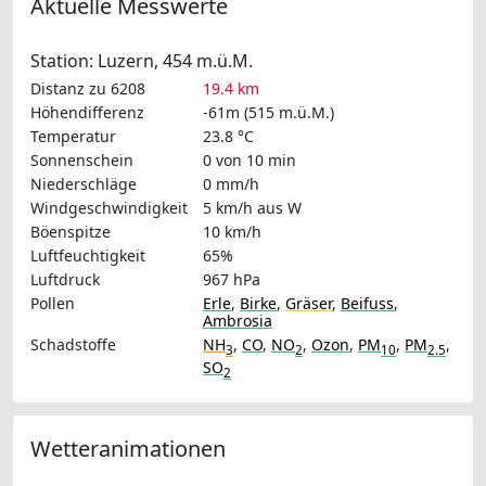
Aktuelle Messwerte
Station: Luzern, 454 m.ü.M.
Distanz zu 6208
19.4 km
Höhendifferenz
-61m (515 m.ü.M.)
Temperatur
23.8 °C
Sonnenschein
0 von 10 min
Niederschläge
0 mm/h
Windgeschwindigkeit
5 km/h
aus W
Böenspitze
10 km/h
Luftfeuchtigkeit
65%
Luftdruck
967 hPa
Pollen
Erle
,
Birke
,
Gräser
,
Beifuss
,
Ambrosia
Schadstoffe
NH
,
CO
,
NO
,
Ozon
,
PM
,
PM
,
3
2
10
2.5
SO
2
Wetteranimationen