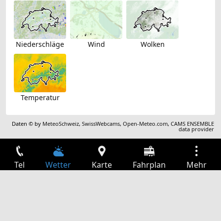
Niederschläge
Wind
Wolken
Temperatur
Daten © by
MeteoSchweiz
,
SwissWebcams
,
Open-Meteo.com
,
CAMS ENSEMBLE
data provider
Tel
Wetter
Karte
Fahrplan
Mehr
Anmelden
Dienste