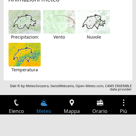
Precipitazioni
Vento
Nuvole
Temperatura
Dati © by
MeteoSvizzera
,
SwissWebcams
,
Open-Meteo.com
,
CAMS ENSEMBLE
data provider
Elenco
Meteo
Mappa
Orario
Più
Accesso