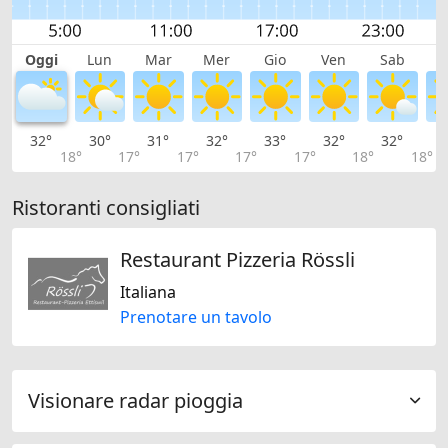
Oggi
Lun
Mar
Mer
Gio
Ven
Sab
D
32°
30°
31°
32°
33°
32°
32°
2
18°
17°
17°
17°
17°
18°
18°
Ristoranti consigliati
Restaurant Pizzeria Rössli
Italiana
Prenotare un tavolo
Visionare radar pioggia