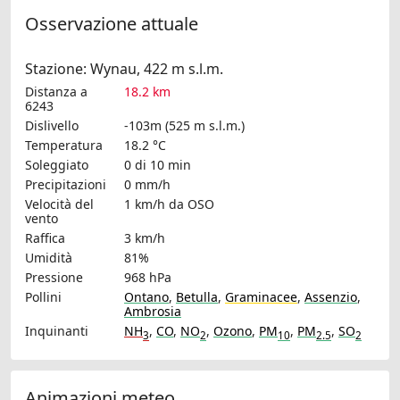
Osservazione attuale
Stazione: Wynau, 422 m s.l.m.
Distanza a
18.2 km
6243
Dislivello
-103m (525 m s.l.m.)
Temperatura
18.2 °C
Soleggiato
0 di 10 min
Precipitazioni
0 mm/h
Velocità del
1 km/h
da OSO
vento
Raffica
3 km/h
Umidità
81%
Pressione
968 hPa
Pollini
Ontano
,
Betulla
,
Graminacee
,
Assenzio
,
Ambrosia
Inquinanti
NH
,
CO
,
NO
,
Ozono
,
PM
,
PM
,
SO
3
2
10
2.5
2
Animazioni meteo