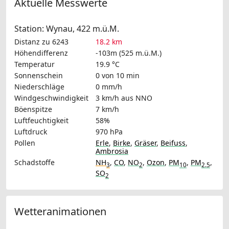
Aktuelle Messwerte
Station: Wynau, 422 m.ü.M.
Distanz zu 6243
18.2 km
Höhendifferenz
-103m (525 m.ü.M.)
Temperatur
19.9 °C
Sonnenschein
0 von 10 min
Niederschläge
0 mm/h
Windgeschwindigkeit
3 km/h
aus NNO
Böenspitze
7 km/h
Luftfeuchtigkeit
58%
Luftdruck
970 hPa
Pollen
Erle
,
Birke
,
Gräser
,
Beifuss
,
Ambrosia
Schadstoffe
NH
,
CO
,
NO
,
Ozon
,
PM
,
PM
,
3
2
10
2.5
SO
2
Wetteranimationen