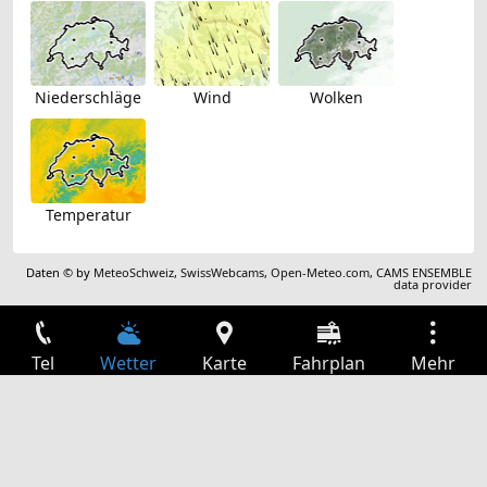
Niederschläge
Wind
Wolken
Temperatur
Daten © by
MeteoSchweiz
,
SwissWebcams
,
Open-Meteo.com
,
CAMS ENSEMBLE
data provider
Tel
Wetter
Karte
Fahrplan
Mehr
Anmelden
Dienste