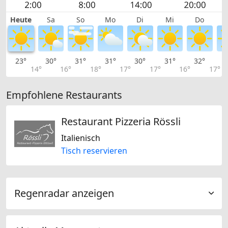
Heute
Sa
So
Mo
Di
Mi
Do
23°
30°
31°
31°
30°
31°
32°
3
14°
16°
18°
17°
17°
16°
17°
Empfohlene Restaurants
Restaurant Pizzeria Rössli
Italienisch
Tisch reservieren
Regenradar anzeigen