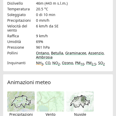
Dislivello
46m (443 m s.l.m.)
Temperatura
20.5 °C
Soleggiato
0 di 10 min
Precipitazioni
0 mm/h
Velocità del
6 km/h
da SE
vento
Raffica
9 km/h
Umidità
69%
Pressione
961 hPa
Pollini
Ontano
,
Betulla
,
Graminacee
,
Assenzio
,
Ambrosia
Inquinanti
NH
,
CO
,
NO
,
Ozono
,
PM
,
PM
,
SO
3
2
10
2.5
2
Animazioni meteo
Precipitazioni
Vento
Nuvole