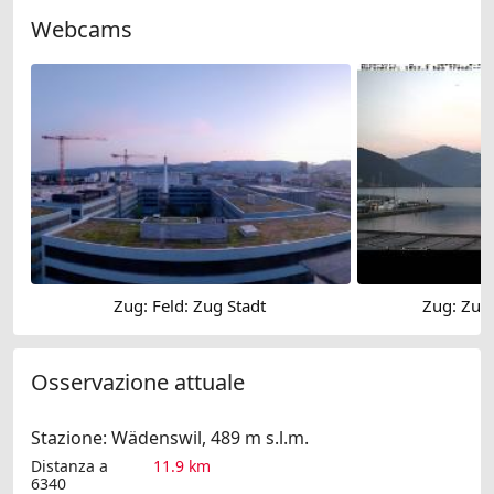
Webcams
Zug: Feld: Zug Stadt
Zug: Zug
Osservazione attuale
Stazione: Wädenswil, 489 m s.l.m.
Distanza a
11.9 km
6340