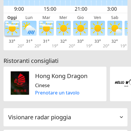
Oggi
Lun
Mar
Mer
Gio
Ven
Sab
D
33°
31°
31°
32°
33°
33°
32°
3
20°
20°
19°
20°
19°
20°
19°
Ristoranti consigliati
Hong Kong Dragon
Cinese
Prenotare un tavolo
Visionare radar pioggia