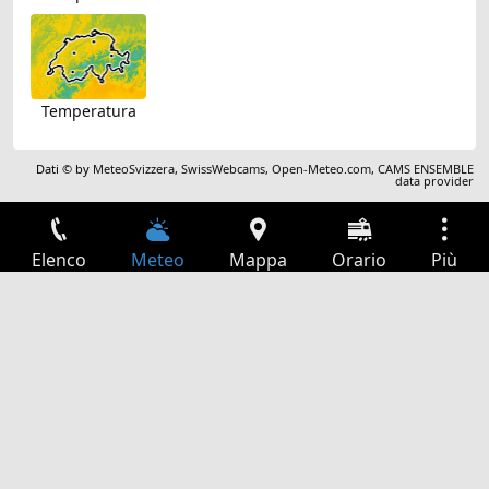
Temperatura
Dati © by
MeteoSvizzera
,
SwissWebcams
,
Open-Meteo.com
,
CAMS ENSEMBLE
data provider
Elenco
Meteo
Mappa
Orario
Più
Accesso
Servizi
Tabella partenze
Tempo libero