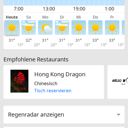
Heute
So
Mo
Di
Mi
Do
Fr
31°
32°
31°
31°
31°
33°
33°
3
19°
20°
20°
19°
18°
19°
19°
Empfohlene Restaurants
Hong Kong Dragon
Chinesisch
Tisch reservieren
Regenradar anzeigen