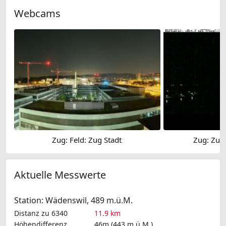
Webcams
Zug: Feld: Zug Stadt
Zug: Zug
Aktuelle Messwerte
Station: Wädenswil, 489 m.ü.M.
Distanz zu 6340
11.9 km
Höhendifferenz
46m (443 m.ü.M.)