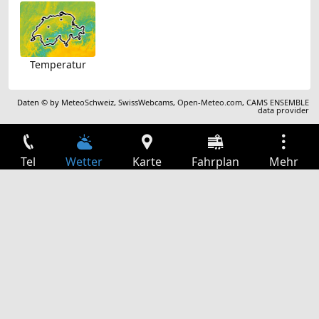
Temperatur
Daten © by
MeteoSchweiz
,
SwissWebcams
,
Open-Meteo.com
,
CAMS ENSEMBLE
data provider
Tel
Wetter
Karte
Fahrplan
Mehr
Anmelden
Dienste
Abfahrtstabelle
Freizeit