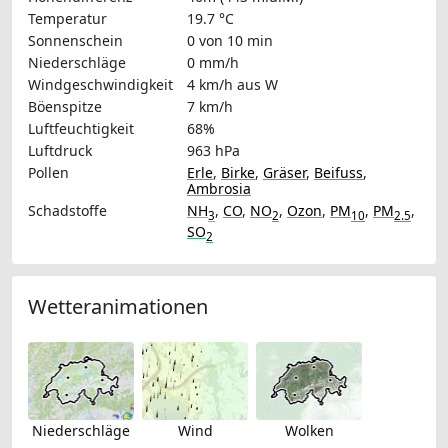
Temperatur
19.7 °C
Sonnenschein
0 von 10 min
Niederschläge
0 mm/h
Windgeschwindigkeit
4 km/h
aus W
Böenspitze
7 km/h
Luftfeuchtigkeit
68%
Luftdruck
963 hPa
Pollen
Erle
,
Birke
,
Gräser
,
Beifuss
,
Ambrosia
Schadstoffe
NH
,
CO
,
NO
,
Ozon
,
PM
,
PM
,
3
2
10
2.5
SO
2
Wetteranimationen
Niederschläge
Wind
Wolken