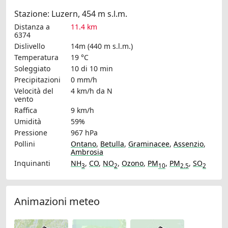
Stazione: Luzern, 454 m s.l.m.
Distanza a
11.4 km
6374
Dislivello
14m (440 m s.l.m.)
Temperatura
19 °C
Soleggiato
10 di 10 min
Precipitazioni
0 mm/h
Velocità del
4 km/h
da N
vento
Raffica
9 km/h
Umidità
59%
Pressione
967 hPa
Pollini
Ontano
,
Betulla
,
Graminacee
,
Assenzio
,
Ambrosia
Inquinanti
NH
,
CO
,
NO
,
Ozono
,
PM
,
PM
,
SO
3
2
10
2.5
2
Animazioni meteo