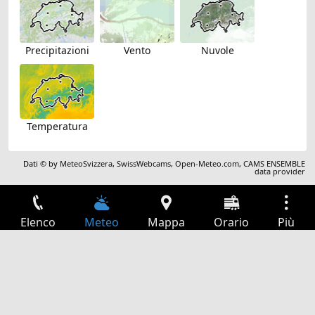
Precipitazioni
Vento
Nuvole
Temperatura
Dati © by
MeteoSvizzera
,
SwissWebcams
,
Open-Meteo.com
,
CAMS ENSEMBLE
data provider
Elenco
Meteo
Mappa
Orario
Più
Accesso
Servizi