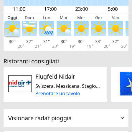
Oggi
Dom
Lun
Mar
Mer
Gio
Ven
S
30°
32°
31°
30°
30°
33°
32°
3
20°
21°
20°
19°
19°
20°
20°
Ristoranti consigliati
Flugfeld Nidair
Svizzera, Messicana, Stagionale
Prenotare un tavolo
Visionare radar pioggia