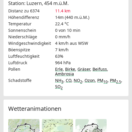
Station: Luzern, 454 m.ü.M.
Distanz zu 6374
11.4 km
Höhendifferenz
14m (440 m.ü.M.)
Temperatur
22.4 °C
Sonnenschein
0 von 10 min
Niederschläge
0 mm/h
Windgeschwindigkeit
4 km/h
aus WSW
Böenspitze
7 km/h
Luftfeuchtigkeit
63%
Luftdruck
964 hPa
Pollen
Erle
,
Birke
,
Gräser
,
Beifuss
,
Ambrosia
Schadstoffe
NH
,
CO
,
NO
,
Ozon
,
PM
,
PM
,
3
2
10
2.5
SO
2
Wetteranimationen