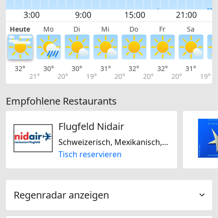
Heute
Mo
Di
Mi
Do
Fr
Sa
32°
30°
30°
31°
32°
32°
31°
2
21°
20°
19°
20°
20°
20°
19°
Empfohlene Restaurants
Flugfeld Nidair
Schweizerisch, Mexikanisch, Saisonal
Tisch reservieren
Regenradar anzeigen