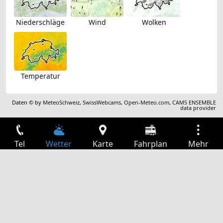
Niederschläge
Wind
Wolken
Temperatur
Daten © by
MeteoSchweiz
,
SwissWebcams
,
Open-Meteo.com
,
CAMS ENSEMBLE
data provider
Tel
Wetter
Karte
Fahrplan
Mehr
Anmelden
Dienste
Abfahrtstabelle