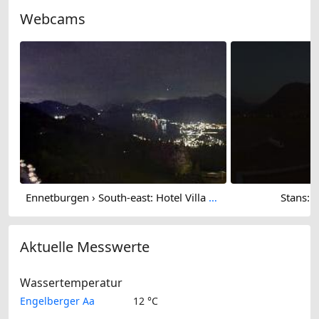
Webcams
Ennetburgen › South-east: Hotel Villa Honegg
Stans: 
Aktuelle Messwerte
Wassertemperatur
Engelberger Aa
12 °C