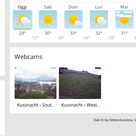
Oggi
Sab
Dom
Lun
Mar
29°
30°
33°
32°
31°
17°
18°
19°
19°
1
Webcams
Kussnacht › South-east: Küssnacht am Rigi - Lake Lucerne
Kussnacht › West: Holderen
Dati © by
MeteoSvizzera
,
S