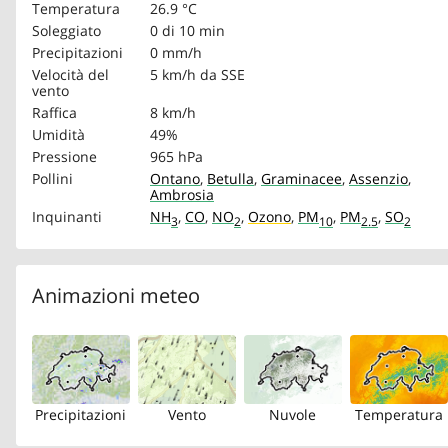
Temperatura
26.9 °C
Soleggiato
0 di 10 min
Precipitazioni
0 mm/h
Velocità del
5 km/h
da SSE
vento
Raffica
8 km/h
Umidità
49%
Pressione
965 hPa
Pollini
Ontano
,
Betulla
,
Graminacee
,
Assenzio
,
Ambrosia
Inquinanti
NH
,
CO
,
NO
,
Ozono
,
PM
,
PM
,
SO
3
2
10
2.5
2
Animazioni meteo
Precipitazioni
Vento
Nuvole
Temperatura