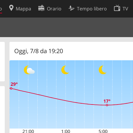
o
Mappa
Orario
Tempo libero
TV
Politica sui cookie
so
Preferenze cookie
 dati
Sviluppatori
Oggi, 7/8 da 19:20