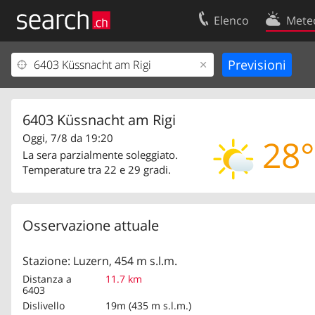
Elenco
Mete
Il vostro profolio
Contatti
Area clienti
Condizioni d’u
Informazioni Legali
Protezione dei
6403 Küssnacht am Rigi
Oggi, 7/8 da 19:20
28°
La sera parzialmente soleggiato.
Temperature tra 22 e 29 gradi.
Osservazione attuale
Stazione: Luzern, 454 m s.l.m.
Distanza a
11.7 km
6403
Dislivello
19m (435 m s.l.m.)