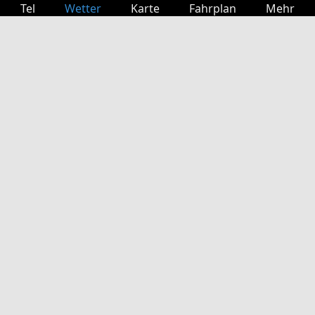
Tel
Wetter
Karte
Fahrplan
Mehr
Anmelden
Dienste
Abfahrtstabelle
Freizeit
TV-Programm
Kinoprogramm
Websuche
App