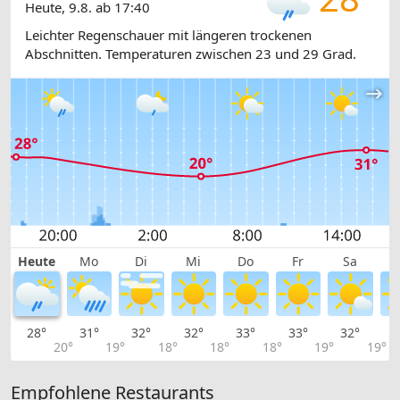
Heute, 9.8. ab 17:40
Leichter Regenschauer mit längeren trockenen
Abschnitten. Temperaturen zwischen 23 und 29 Grad.
Heute
Mo
Di
Mi
Do
Fr
Sa
28°
31°
32°
32°
33°
33°
32°
2
20°
19°
18°
18°
18°
19°
19°
Empfohlene Restaurants