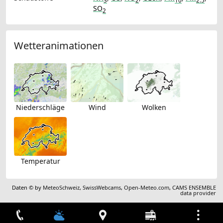
3
2
10
2.5
SO
2
Wetteranimationen
Niederschläge
Wind
Wolken
Temperatur
Daten © by
MeteoSchweiz
,
SwissWebcams
,
Open-Meteo.com
,
CAMS ENSEMBLE
data provider