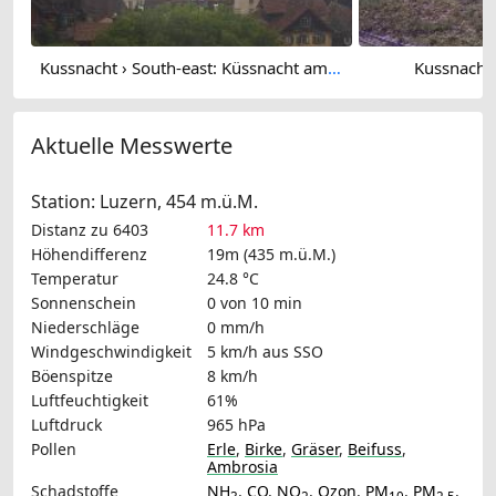
Kussnacht › South-east: Küssnacht am Rigi - Lake Lucerne
Kussnacht 
Aktuelle Messwerte
Station: Luzern, 454 m.ü.M.
Distanz zu 6403
11.7 km
Höhendifferenz
19m (435 m.ü.M.)
Temperatur
24.8 °C
Sonnenschein
0 von 10 min
Niederschläge
0 mm/h
Windgeschwindigkeit
5 km/h
aus SSO
Böenspitze
8 km/h
Luftfeuchtigkeit
61%
Luftdruck
965 hPa
Pollen
Erle
,
Birke
,
Gräser
,
Beifuss
,
Ambrosia
Schadstoffe
NH
,
CO
,
NO
,
Ozon
,
PM
,
PM
,