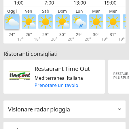
Oggi
Ven
Sab
Dom
Lun
Mar
Mer
G
24°
26°
29°
30°
29°
30°
31°
3
17°
18°
20°
20°
20°
19°
19°
Ristoranti consigliati
Restaurant Time Out
Mediterranea, Italiana
Prenotare un tavolo
Visionare radar pioggia