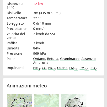
Distanza a
12 km
6440
Dislivello
3m (435 m s.l.m.)
Temperatura
22 °C
Soleggiato
0 di 10 min
Precipitazioni
0 mm/h
Velocità del
2 km/h
da SSE
vento
Raffica
3 km/h
Umidità
84%
Pressione
969 hPa
Pollini
Ontano
,
Betulla
,
Graminacee
,
Assenzio
,
Ambrosia
Inquinanti
NH
,
CO
,
NO
,
Ozono
,
PM
,
PM
,
SO
3
2
10
2.5
2
Animazioni meteo