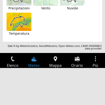
Precipitazioni
Vento
Nuvole
Temperatura
Dati © by
MeteoSvizzera
,
SwissWebcams
,
Open-Meteo.com
,
CAMS ENSEMBLE
data provider
Elenco
Meteo
Mappa
Orario
Più
Accesso
Servizi
Tabella partenze