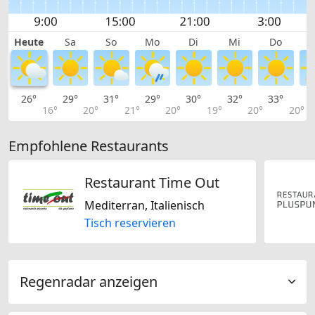
Heute
Sa
So
Mo
Di
Mi
Do
26°
29°
31°
29°
30°
32°
33°
3
16°
20°
21°
20°
19°
20°
20°
Empfohlene Restaurants
Restaurant Time Out
Mediterran, Italienisch
Tisch reservieren
Regenradar anzeigen