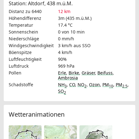
Station: Altdorf, 438 m.ü.M.
Distanz zu 6440
12 km
Höhendifferenz
3m (435 m.ü.M.)
Temperatur
17.4 °C
Sonnenschein
0 von 10 min
Niederschläge
0 mm/h
Windgeschwindigkeit
3 km/h
aus SSO
Böenspitze
4 km/h
Luftfeuchtigkeit
90%
Luftdruck
969 hPa
Pollen
Erle
,
Birke
,
Gräser
,
Beifuss
,
Ambrosia
Schadstoffe
NH
,
CO
,
NO
,
Ozon
,
PM
,
PM
,
3
2
10
2.5
SO
2
Wetteranimationen