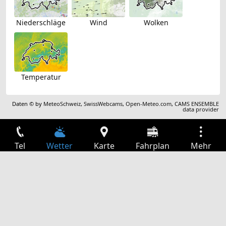
Niederschläge
Wind
Wolken
Temperatur
Daten © by
MeteoSchweiz
,
SwissWebcams
,
Open-Meteo.com
,
CAMS ENSEMBLE
data provider
Tel
Wetter
Karte
Fahrplan
Mehr
Anmelden
Dienste
Abfahrtstabelle