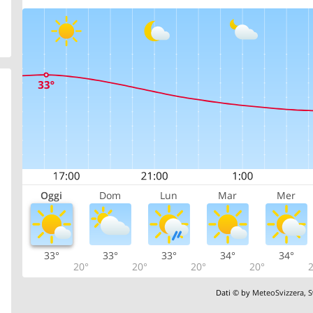
Oggi
Dom
Lun
Mar
Mer
33°
33°
33°
34°
34°
20°
20°
20°
20°
2
Dati © by
MeteoSvizzera
,
S