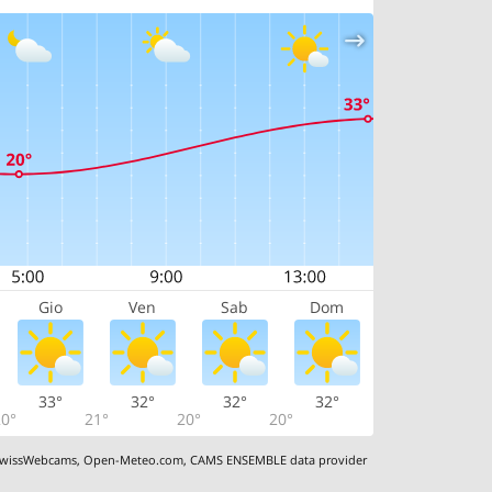
Gio
Ven
Sab
Dom
33°
32°
32°
32°
0°
21°
20°
20°
wissWebcams
,
Open-Meteo.com
,
CAMS ENSEMBLE data provider