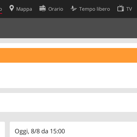
o
Mappa
Orario
Tempo libero
TV
Politica sui cookie
so
Preferenze cookie
 dati
Sviluppatori
Oggi, 8/8 da 15:00