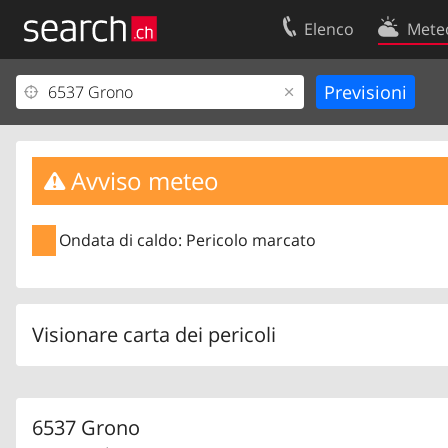
Elenco
Mete
Il vostro profolio
Contatti
Area clienti
Condizioni d’u
Informazioni Legali
Protezione dei
Avviso meteo
Ondata di caldo: Pericolo marcato
Visionare carta dei pericoli
6537 Grono