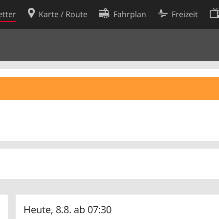
tter
Karte / Route
Fahrplan
Freizeit
Cookie-Richtlinie
ingungen
Cookie-Einstellungen
rklärung
Entwickler
Heute, 8.8. ab 07:30