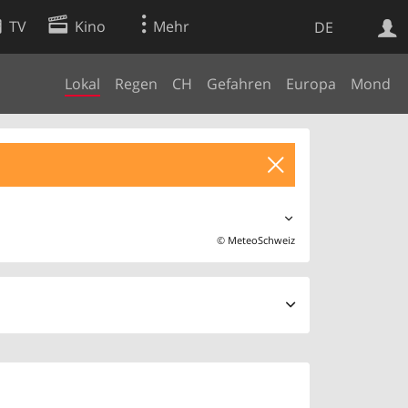
TV
Kino
Mehr
DE
Lokal
Regen
CH
Gefahren
Europa
Mond
Websuche
Apps
©
MeteoSchweiz