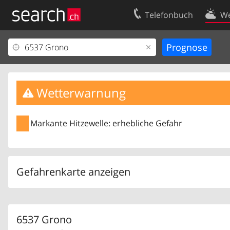
Telefonbuch
We
Ihr Eintrag
Kontakt
Kundencenter Geschäftskunden
Nutzungsbed
Impressum
Datenschutze
Wetterwarnung
Markante Hitzewelle: erhebliche Gefahr
Gefahrenkarte anzeigen
6537 Grono