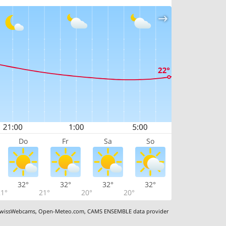
Do
Fr
Sa
So
32°
32°
32°
32°
1°
21°
20°
20°
wissWebcams
,
Open-Meteo.com
,
CAMS ENSEMBLE data provider