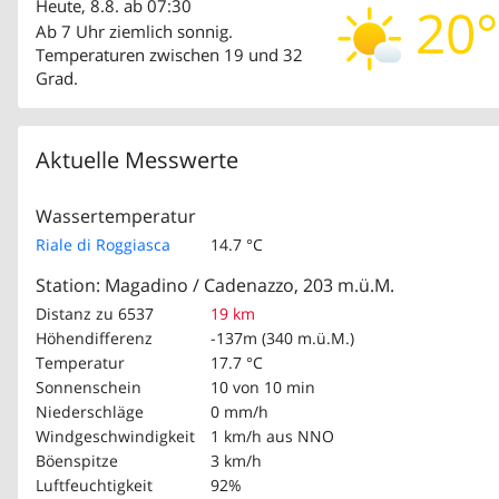
Heute, 8.8. ab 07:30
20°
Ab 7 Uhr ziemlich sonnig.
Temperaturen zwischen 19 und 32
Grad.
Aktuelle Messwerte
Wassertemperatur
Riale di Roggiasca
14.7 °C
Station: Magadino / Cadenazzo, 203 m.ü.M.
Distanz zu 6537
19 km
Höhendifferenz
-137m (340 m.ü.M.)
Temperatur
17.7 °C
Sonnenschein
10 von 10 min
Niederschläge
0 mm/h
Windgeschwindigkeit
1 km/h
aus NNO
Böenspitze
3 km/h
Luftfeuchtigkeit
92%