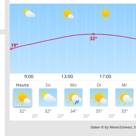
Heute
So
Mo
Di
Mi
32°
32°
34°
35°
33°
20°
20°
20°
20°
2
Daten © by
MeteoSchweiz
,
S