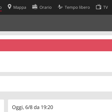
o
Mappa
Orario
Tempo libero
TV
Politica sui cookie
so
Preferenze cookie
 dati
Sviluppatori
Oggi, 6/8 da 19:20