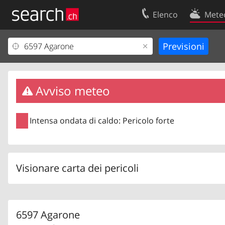
Elenco
Mete
Il vostro profolio
Contatti
Area clienti
Condizioni d’u
Informazioni Legali
Protezione dei
Avviso meteo
Intensa ondata di caldo: Pericolo forte
Visionare carta dei pericoli
6597 Agarone