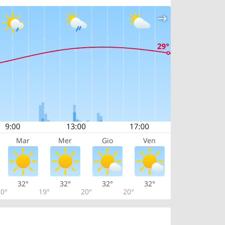
Mar
Mer
Gio
Ven
32°
32°
32°
32°
0°
19°
20°
20°