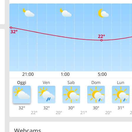
Oggi
Ven
Sab
Dom
Lun
32°
32°
30°
30°
31°
22°
20°
21°
20°
2
Webcams