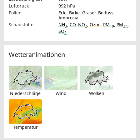
Luftdruck
992 hPa
Pollen
Erle
,
Birke
,
Gräser
,
Beifuss
,
Ambrosia
Schadstoffe
NH
,
CO
,
NO
,
Ozon
,
PM
,
PM
,
3
2
10
2.5
SO
2
Wetteranimationen
Niederschläge
Wind
Wolken
Temperatur