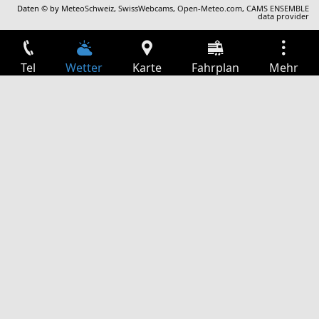
Daten © by
MeteoSchweiz
,
SwissWebcams
,
Open-Meteo.com
,
CAMS ENSEMBLE
data provider
Tel
Wetter
Karte
Fahrplan
Mehr
Anmelden
Dienste
Abfahrtstabelle
Freizeit
TV-Programm
Kinoprogramm
Websuche