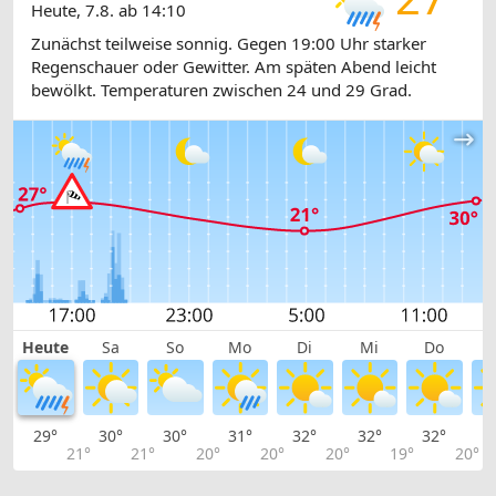
Heute, 7.8. ab 14:10
Zunächst teilweise sonnig. Gegen 19:00 Uhr starker
Regenschauer oder Gewitter. Am späten Abend leicht
bewölkt. Temperaturen zwischen 24 und 29 Grad.
Heute
Sa
So
Mo
Di
Mi
Do
29°
30°
30°
31°
32°
32°
32°
3
21°
21°
20°
20°
20°
19°
20°