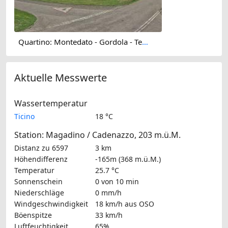
Quartino: Montedato - Gordola - Tenero - Minusio - Locarno - Orselina - Cardada Cimetta
Aktuelle Messwerte
Wassertemperatur
Ticino
18 °C
Station: Magadino / Cadenazzo, 203 m.ü.M.
Distanz zu 6597
3 km
Höhendifferenz
-165m (368 m.ü.M.)
Temperatur
25.7 °C
Sonnenschein
0 von 10 min
Niederschläge
0 mm/h
Windgeschwindigkeit
18 km/h
aus OSO
Böenspitze
33 km/h
Luftfeuchtigkeit
65%