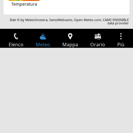
Temperatura
Dati © by
MeteoSvizzera
,
SwissWebcams
,
Open-Meteo.com
,
CAMS ENSEMBLE
data provider
Elenco
Meteo
Mappa
Orario
Più
Accesso
Servizi
Tabella partenze
Tempo libero
Guida TV
Cinema