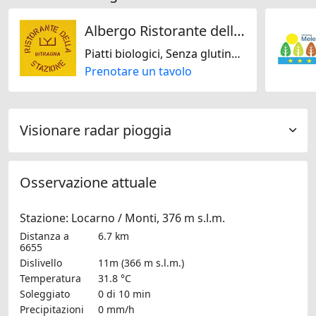
Albergo Ristorante della Stazione da YanElo
Piatti biologici, Senza glutine, Senza lattosio, Senza noci, Senza soja, Mediterranea, Francese, Italiana, Regionale, Svizzera
Prenotare un tavolo
Visionare radar pioggia
Osservazione attuale
Stazione: Locarno / Monti, 376 m s.l.m.
Distanza a
6.7 km
6655
Dislivello
11m (366 m s.l.m.)
Temperatura
31.8 °C
Soleggiato
0 di 10 min
Precipitazioni
0 mm/h