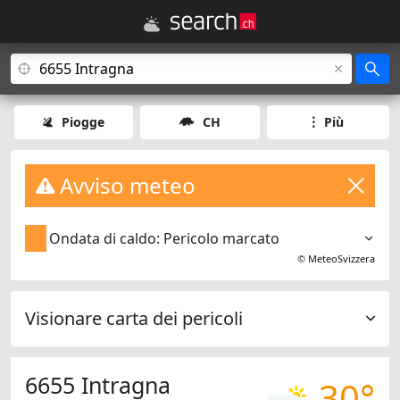
Piogge
CH
Più
Avviso meteo
Ondata di caldo: Pericolo marcato
©
MeteoSvizzera
Visionare carta dei pericoli
6655 Intragna
30°