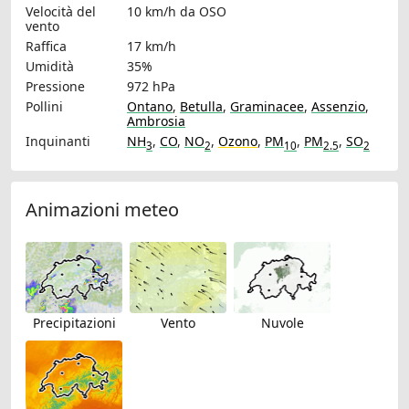
Velocità del
10 km/h
da OSO
vento
Raffica
17 km/h
Umidità
35%
Pressione
972 hPa
Pollini
Ontano
,
Betulla
,
Graminacee
,
Assenzio
,
Ambrosia
Inquinanti
NH
,
CO
,
NO
,
Ozono
,
PM
,
PM
,
SO
3
2
10
2.5
2
Animazioni meteo
Precipitazioni
Vento
Nuvole