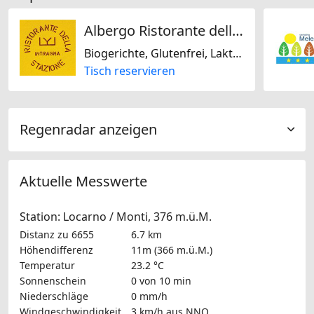
Albergo Ristorante della Stazione da YanElo
Biogerichte, Glutenfrei, Laktosefrei, Nussfrei, Sojafrei, Mediterran, Französisch, Italienisch, Regional, Schweizerisch
Tisch reservieren
Regenradar anzeigen
Aktuelle Messwerte
Station: Locarno / Monti, 376 m.ü.M.
Distanz zu 6655
6.7 km
Höhendifferenz
11m (366 m.ü.M.)
Temperatur
23.2 °C
Sonnenschein
0 von 10 min
Niederschläge
0 mm/h
Windgeschwindigkeit
3 km/h
aus NNO