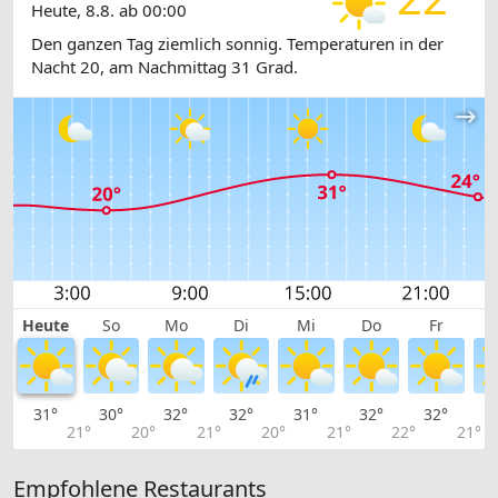
Heute, 8.8. ab 00:00
Den ganzen Tag ziemlich sonnig. Temperaturen in der
Nacht 20, am Nachmittag 31 Grad.
Heute
So
Mo
Di
Mi
Do
Fr
31°
30°
32°
32°
31°
32°
32°
3
21°
20°
21°
20°
21°
22°
21°
Empfohlene Restaurants