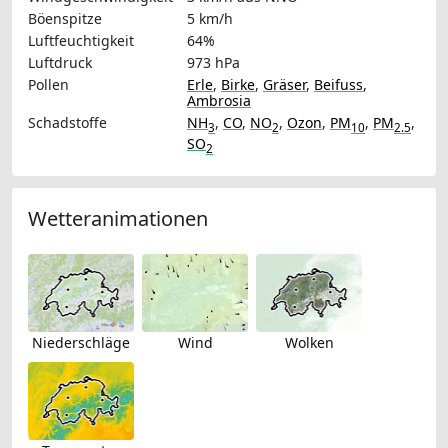
Böenspitze
5 km/h
Luftfeuchtigkeit
64%
Luftdruck
973 hPa
Pollen
Erle
,
Birke
,
Gräser
,
Beifuss
,
Ambrosia
Schadstoffe
NH
,
CO
,
NO
,
Ozon
,
PM
,
PM
,
3
2
10
2.5
SO
2
Wetteranimationen
Niederschläge
Wind
Wolken