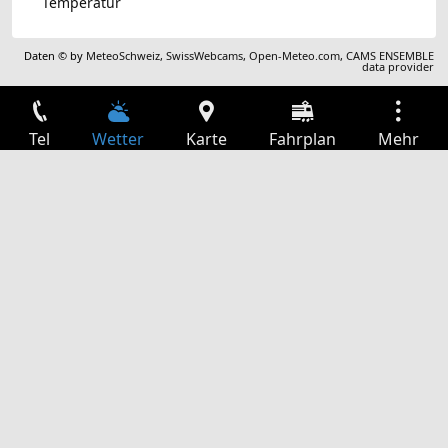
Temperatur
Daten © by
MeteoSchweiz
,
SwissWebcams
,
Open-Meteo.com
,
CAMS ENSEMBLE
data provider
Tel
Wetter
Karte
Fahrplan
Mehr
Anmelden
Dienste
Abfahrtstabelle
Freizeit
TV-Programm
Kinoprogramm