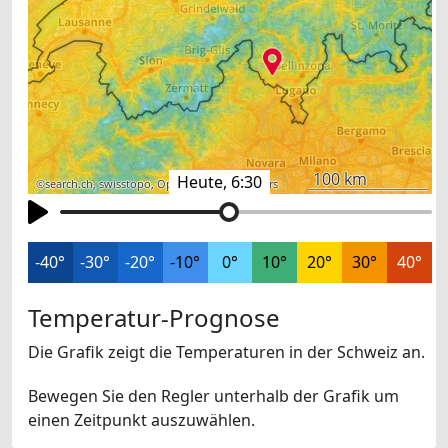
100 km
Heute, 6:30
©
search.ch
,
swisstopo
,
OpenStreetMap
,
others
-40°
-30°
-20°
-10°
0°
10°
20°
30°
40°
Temperatur-Prognose
Die Grafik zeigt die Temperaturen in der Schweiz an.
Bewegen Sie den Regler unterhalb der Grafik um
einen Zeitpunkt auszuwählen.