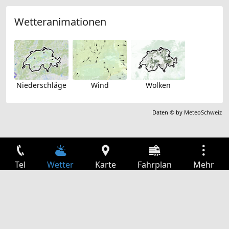
Wetteranimationen
Niederschläge
Wind
Wolken
Daten © by
MeteoSchweiz
Tel
Wetter
Karte
Fahrplan
Mehr
Anmelden
Dienste