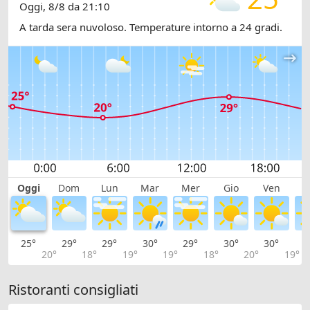
Oggi, 8/8 da 21:10
A tarda sera nuvoloso. Temperature intorno a 24 gradi.
Oggi
Dom
Lun
Mar
Mer
Gio
Ven
S
25°
29°
29°
30°
29°
30°
30°
2
20°
18°
19°
19°
18°
20°
19°
Ristoranti consigliati