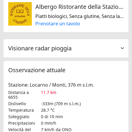
Albergo Ristorante della Stazione da YanElo
Piatti biologici, Senza glutine, Senza lattosio, Senza noci, Senza soja, Mediterranea, Francese, Italiana, Regionale, Svizzera
Prenotare un tavolo
Visionare radar pioggia
Osservazione attuale
Stazione: Locarno / Monti, 376 m s.l.m.
Distanza a
11.7 km
6655
Dislivello
-333m (709 m s.l.m.)
Temperatura
28.7 °C
Soleggiato
0 di 10 min
Precipitazioni
0 mm/h
Velocità del
7 km/h
da ONO