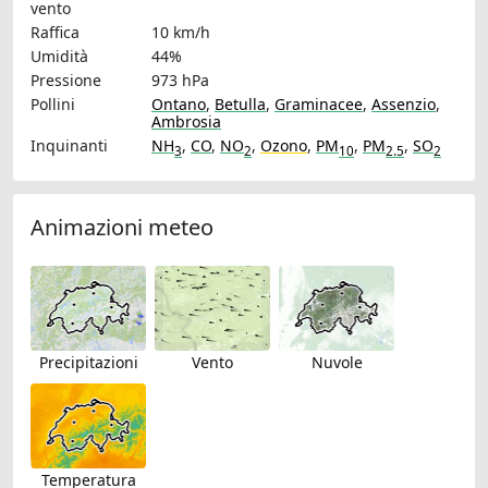
vento
Raffica
10 km/h
Umidità
44%
Pressione
973 hPa
Pollini
Ontano
,
Betulla
,
Graminacee
,
Assenzio
,
Ambrosia
Inquinanti
NH
,
CO
,
NO
,
Ozono
,
PM
,
PM
,
SO
3
2
10
2.5
2
Animazioni meteo
Precipitazioni
Vento
Nuvole
Temperatura