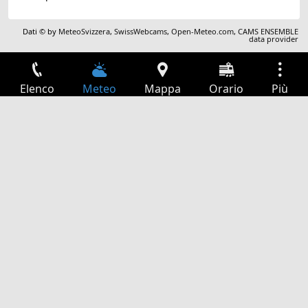
Dati © by
MeteoSvizzera
,
SwissWebcams
,
Open-Meteo.com
,
CAMS ENSEMBLE
data provider
Elenco
Meteo
Mappa
Orario
Più
Accesso
Servizi
Tabella partenze
Tempo libero
Guida TV
Cinema