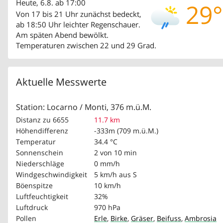
Heute, 6.8. ab 17:00
29°
Von 17 bis 21 Uhr zunächst bedeckt,
ab 18:50 Uhr leichter Regenschauer.
Am späten Abend bewölkt.
Temperaturen zwischen 22 und 29 Grad.
Aktuelle Messwerte
Station: Locarno / Monti, 376 m.ü.M.
Distanz zu 6655
11.7 km
Höhendifferenz
-333m (709 m.ü.M.)
Temperatur
34.4 °C
Sonnenschein
2 von 10 min
Niederschläge
0 mm/h
Windgeschwindigkeit
5 km/h
aus S
Böenspitze
10 km/h
Luftfeuchtigkeit
32%
Luftdruck
970 hPa
Pollen
Erle
,
Birke
,
Gräser
,
Beifuss
,
Ambrosia