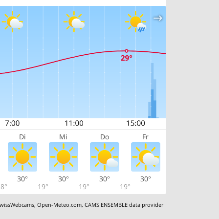
Di
Mi
Do
Fr
30°
30°
30°
30°
8°
19°
19°
19°
wissWebcams
,
Open-Meteo.com
,
CAMS ENSEMBLE data provider