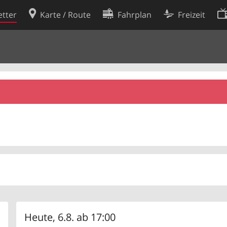
tter
Karte / Route
Fahrplan
Freizeit
Cookie-Richtlinie
ingungen
Cookie-Einstellungen
rklärung
Entwickler
Heute, 6.8. ab 17:00