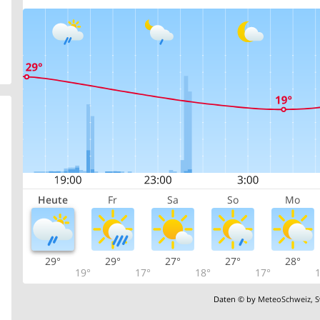
Heute
Fr
Sa
So
Mo
29°
29°
27°
27°
28°
19°
17°
18°
17°
1
Daten © by
MeteoSchweiz
,
S