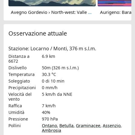
Avegno Gordevio › North-west: Valle Maggia - Vallemaggia
Osservazione attuale
Stazione: Locarno / Monti, 376 m s.l.m.
Distanza a
6.9 km
6672
Dislivello
50m (326 m s.l.m.)
Temperatura
30.3 °C
Soleggiato
0 di 10 min
Precipitazioni
0 mm/h
Velocità del
5 km/h
da NNE
vento
Raffica
7 km/h
Umidità
40%
Pressione
970 hPa
Pollini
Ontano
,
Betulla
,
Graminacee
,
Assenzio
,
Ambrosia