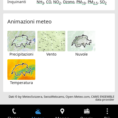
Inquinanti
NH
,
CO
,
NO
,
Ozono
,
PM
,
PM
,
SO
3
2
10
2.5
2
Animazioni meteo
Precipitazioni
Vento
Nuvole
Temperatura
Dati © by
MeteoSvizzera
,
SwissWebcams
,
Open-Meteo.com
,
CAMS ENSEMBLE
data provider