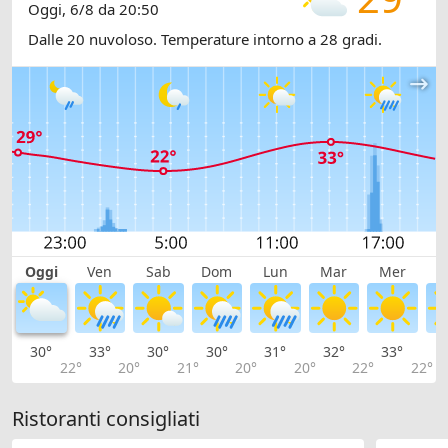
Oggi, 6/8 da 20:50
Dalle 20 nuvoloso. Temperature intorno a 28 gradi.
Oggi
Ven
Sab
Dom
Lun
Mar
Mer
G
30°
33°
30°
30°
31°
32°
33°
3
22°
20°
21°
20°
20°
22°
22°
Ristoranti consigliati