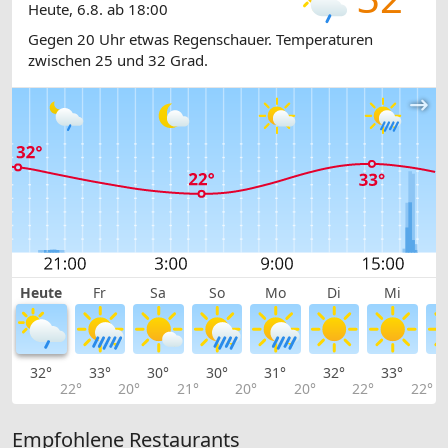
Heute, 6.8. ab 18:00
Gegen 20 Uhr etwas Regenschauer. Temperaturen
zwischen 25 und 32 Grad.
Heute
Fr
Sa
So
Mo
Di
Mi
32°
33°
30°
30°
31°
32°
33°
3
22°
20°
21°
20°
20°
22°
22°
Empfohlene Restaurants