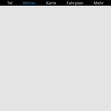
Tel
Wetter
Karte
Fahrplan
Mehr
Anmelden
Dienste
Abfahrtstabelle
Freizeit
TV-Programm
Kinoprogramm
Websuche
App