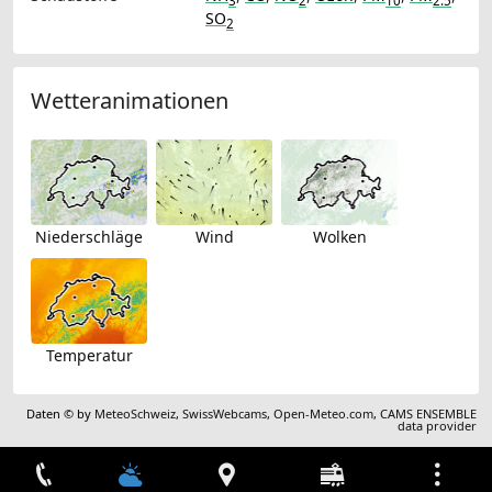
3
2
10
2.5
SO
2
Wetteranimationen
Niederschläge
Wind
Wolken
Temperatur
Daten © by
MeteoSchweiz
,
SwissWebcams
,
Open-Meteo.com
,
CAMS ENSEMBLE
data provider