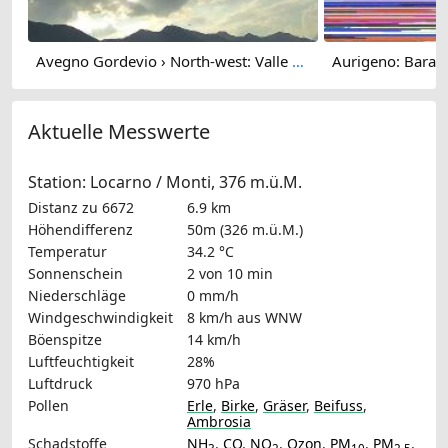
Avegno Gordevio › North-west: Valle Maggia - Vallemaggia
Aktuelle Messwerte
Station: Locarno / Monti, 376 m.ü.M.
Distanz zu 6672
6.9 km
Höhendifferenz
50m (326 m.ü.M.)
Temperatur
34.2 °C
Sonnenschein
2 von 10 min
Niederschläge
0 mm/h
Windgeschwindigkeit
8 km/h
aus WNW
Böenspitze
14 km/h
Luftfeuchtigkeit
28%
Luftdruck
970 hPa
Pollen
Erle
,
Birke
,
Gräser
,
Beifuss
,
Ambrosia
Schadstoffe
NH
,
CO
,
NO
,
Ozon
,
PM
,
PM
,